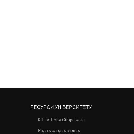
РЕСУРСИ УНІВЕРСИТЕТУ
КПІ ім. Ігоря Сікорського
Рада молодих вчених