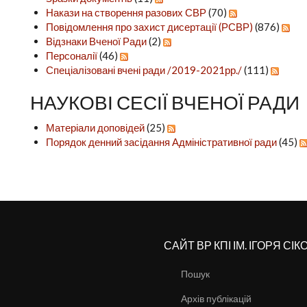
Накази на створення разових СВР
(70)
Повідомлення про захист дисертації (РСВР)
(876)
Відзнаки Вченої Ради
(2)
Персоналії
(46)
Спеціалізовані вчені ради /2019-2021рр./
(111)
НАУКОВІ СЕСІЇ ВЧЕНОЇ РАДИ
Матеріали доповідей
(25)
Порядок денний засідання Адміністративної ради
(45)
САЙТ ВР КПІ ІМ. ІГОРЯ СІ
Пошук
Архів публікацій