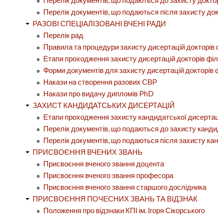
Перелік документів, що подаються до захисту докто
Перелік документів, що подаються після захисту док
РАЗОВІ СПЕЦІАЛІЗОВАНІ ВЧЕНІ РАДИ
Перелік рад
Правила та процедури захисту дисертацій докторів 
Етапи проходження захисту дисертацій докторів філ
Форми документів для захисту дисертацій докторів 
Накази на створення разових СВР
Накази про видачу дипломів PhD
ЗАХИСТ КАНДИДАТСЬКИХ ДИСЕРТАЦІЙ
Етапи проходження захисту кандидатської дисертац
Перелік документів, що подаються до захисту канди
Перелік документів, що подаються після захисту ка
ПРИСВОЄННЯ ВЧЕНИХ ЗВАНЬ
Присвоєння вченого звання доцента
Присвоєння вченого звання професора
Присвоєння вченого звання старшого дослідника
ПРИСВОЄННЯ ПОЧЕСНИХ ЗВАНЬ ТА ВІДЗНАК
Положення про відзнаки КПІ ім. Ігоря Сікорського