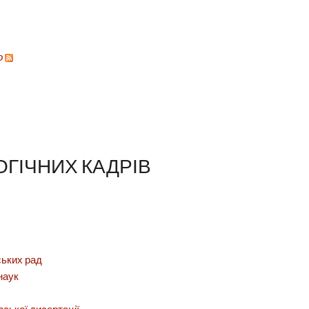
о
ОГІЧНИХ КАДРІВ
ських рад
наук