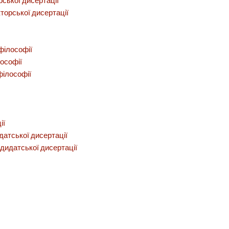
рської дисертації
торської дисертації
філософії
ософії
філософії
ії
датської дисертації
ндидатської дисертації