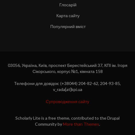
Глосарій
Карта сайту
Популярний вміст
03056, Україна, Київ, проспект Берестейський 37, КПІ ім. Ігоря
Сікорського, корпус №1, кімната 158
Телефони для довідок: (+38044) 204-82-62, 204-93-85,
v_rada[at]kpi.ua
Супроводження сайту
Scholarly Lite is a free theme, contributed to the Drupal
Community by
More than Themes
.