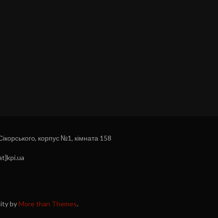
 Сікорського, корпус №1, кімната 158
t]kpi.ua
nity by
More than Themes
.