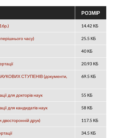
РОЗМІР
6р.)
14.42 КБ
перішнього часу)
25.5 КБ
40 КБ
ртації
20.93 КБ
УКОВИХ СТУПЕНІВ (документи,
69.5 КБ
ції для докторів наук
55 КБ
ації для кандидатів наук
58 КБ
 двосторонній друк)
117.5 КБ
ртації
34.5 КБ