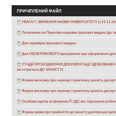
ПРИЧІПЛЕНИЙ ФАЙЛ
УВАГА!!! ЗМІНЕННЯ НАЗВИ УНІВЕРСИТЕТУ (з 21.11.201
Посилання на Переліки наукових фахових видань (до те
Для перевірки фаховості видань
Для ОБОВ'ЯЗКОВОГО врахування при оформленні дисе
СТАДІЇ ПРОХОДЖЕННЯ ДОКУМЕНТАЦІЇ ЗДОБУВАЧІВ НА
які готуються ДО ЗАХИСТУ)
Форма висновку про наукову і практичну цінність дисерта
Форма висновку про наукову і практичну цінність дисерт
Особова картка за формою П-2ДС.doc (прохання робити
Форма заяви про прийняття до захисту докторської дисе