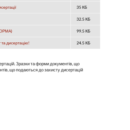
исертації
35 КБ
32.5 КБ
(ФОРМА)
99.5 КБ
 та дисертацію!
24.5 КБ
ртацій. Зразки та форми документів, що
нтів, що подаються до захисту дисертацій