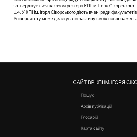
затверджується наказом ректора КПІ ім. Ігоря Сікорського.
1.4. У КПІ ім. Ігоря Сікорського діють вчені ради факультет
Університету може делегувати частину своїх повноважень.
САЙТ ВР КПІ ІМ. ІГОРЯ СІ
Пошук
Архів публікацій
Глосарій
Карта сайту