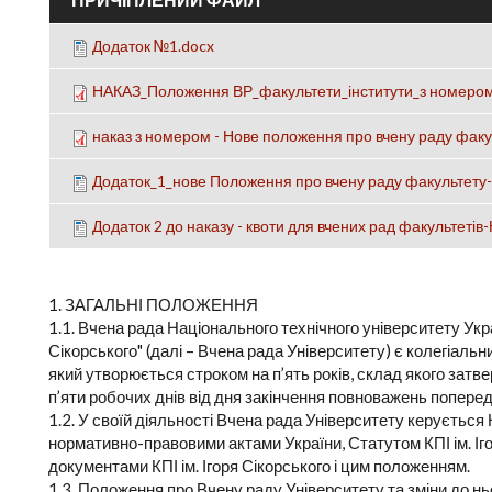
Додаток №1.docx
НАКАЗ_Положення ВР_факультети_інститути_з номером
наказ з номером - Нове положення про вчену раду факу
Додаток_1_нове Положення про вчену раду факультету-
Додаток 2 до наказу - квоти для вчених рад факультетів
1. ЗАГАЛЬНІ ПОЛОЖЕННЯ
1.1. Вчена рада Національного технічного університету Укра
Сікорського" (далі – Вчена рада Університету) є колегіальни
який утворюється строком на п’ять років, склад якого зат
п’яти робочих днів від дня закінчення повноважень попере
1.2. У своїй діяльності Вчена рада Університету керується
нормативно-правовими актами України, Статутом КПІ ім. Іг
документами КПІ ім. Ігоря Сікорського і цим положенням.
1.3. Положення про Вчену раду Університету та зміни до 