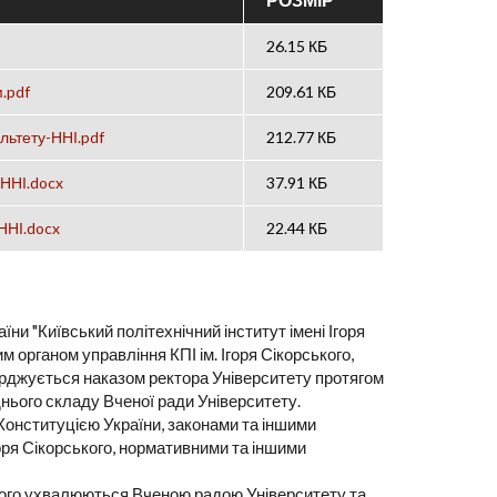
26.15 КБ
.pdf
209.61 КБ
льтету-ННІ.pdf
212.77 КБ
ННІ.docx
37.91 КБ
-ННІ.docx
22.44 КБ
їни "Київський політехнічний інститут імені Ігоря
м органом управління КПІ ім. Ігоря Сікорського,
верджується наказом ректора Університету протягом
днього складу Вченої ради Університету.
 Конституцією України, законами та іншими
оря Сікорського, нормативними та іншими
нього ухвалюються Вченою радою Університету та