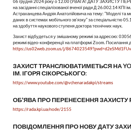
06 грудня 2024 року о 12.00 (УВАГА! ДАТУ ЗАХИСТУ П
на засіданні спеціалізованої вченої ради Д 26.002.14 КПІ ім
Астраханцева Андрія Анатолійовича на тему: “Моделі та м
даних в системах мобільного зв’язку” за спеціальністю 05.
на здобуття наукового ступеня доктора технічних наук.
Захист відбудеться у змішаному режимі за адресою: 03056, м
режимі відео-конференції на платформі Zoom. Посилання 
https://us02web.zoom.us/j/8674023549?pwd=d2eSMd1F
ЗАХИСТ ТРАНСЛЮВАТИМЕТЬСЯ НА YOU
ІМ. ІГОРЯ СІКОРСЬКОГО:
https://www.youtube.com/@vchenaradakpi/streams
ОБ'ЯВА ПРО ПЕРЕНЕСЕННЯ ЗАХИСТУ
https://rada.kpi.ua/node/2155
ПОВІДОМЛЕННЯ ПРО НОВУ ДАТУ ЗАХ