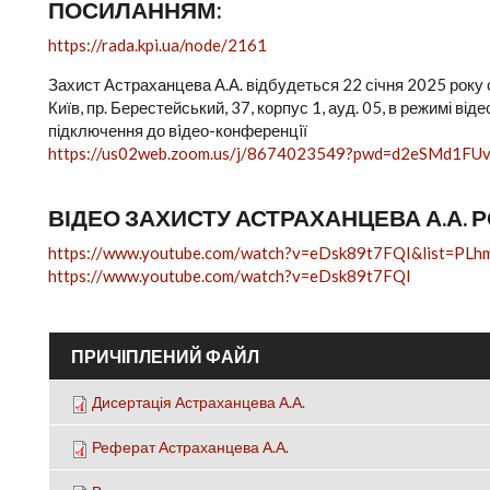
ПОСИЛАННЯМ:
https://rada.kpi.ua/node/2161
Захист Астраханцева А.А. відбудеться 22 січня 2025 року 
Київ, пр. Берестейський, 37, корпус 1, ауд. 05, в режимі в
підключення до вiдео-конференцiї
https://us02web.zoom.us/j/8674023549?pwd=d2eSMd1F
ВІДЕО ЗАХИСТУ АСТРАХАНЦЕВА А.А.
https://www.youtube.com/watch?v=eDsk89t7FQI&list=PL
https://www.youtube.com/watch?v=eDsk89t7FQI
ПРИЧІПЛЕНИЙ ФАЙЛ
Дисертація Астраханцева А.А.
Реферат Астраханцева А.А.