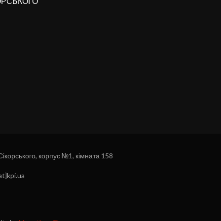
КОРСЬКОГО
 Сікорського, корпус №1, кімната 158
t]kpi.ua