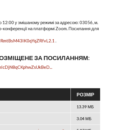
о 12:00 у змішаному режимі за адресою: 03056, м.
ідео-конференції на платформі Zoom. Посилання для
UvRmtBsM43IK0qYqZRfvL2.1
.
 РОЗМІЩЕНЕ ЗА ПОСИЛАННЯМ:
hmIcDjN8qCKphwZsUkBeD...
РОЗМІР
13.39 МБ
3.04 МБ