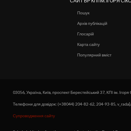
САЙТ ВР КПІ ІМ. ІГОРЯ СІ
Пошук
Архів публікацій
Глосарій
Карта сайту
Популярний вміст
03056, Україна, Київ, проспект Берестейський 37, КПІ ім. Ігоря
Телефони для довідок: (+38044) 204-82-62, 204-93-85, v_rada[a
Супроводження сайту