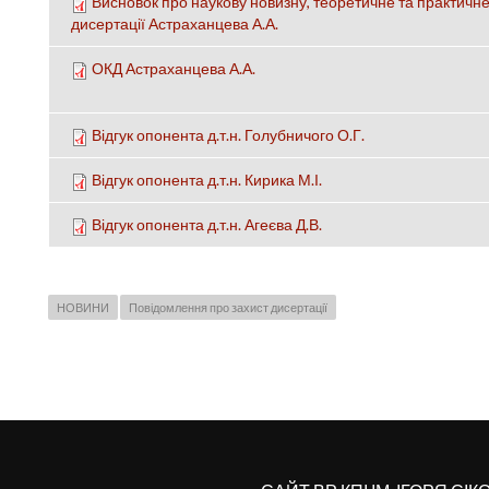
Висновок про наукову новизну, теоретичне та практичне
дисертації Астраханцева А.А.
ОКД Астраханцева А.А.
Відгук опонента д.т.н. Голубничого О.Г.
Відгук опонента д.т.н. Кирика М.І.
Відгук опонента д.т.н. Агеєва Д.В.
НОВИНИ
Повідомлення про захист дисертації