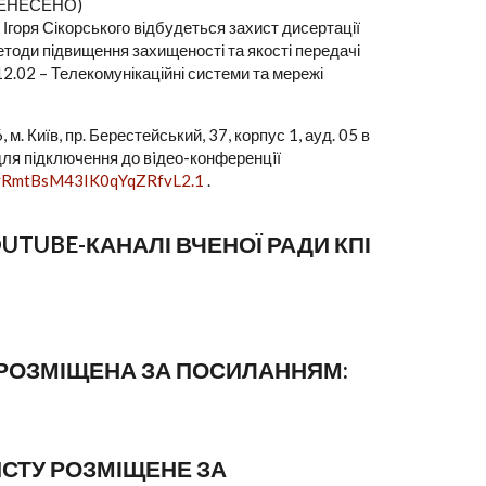
ЕРЕНЕСЕНО)
. Ігоря Сікорського відбудеться захист дисертації
етоди підвищення захищеності та якості передачі
12.02 – Телекомунікаційні системи та мережі
. Київ, пр. Берестейський, 37, корпус 1, ауд. 05 в
для підключення до вiдео-конференцiї
UvRmtBsM43IK0qYqZRfvL2.1
.
TUBE-КАНАЛІ ВЧЕНОЇ РАДИ КПІ
 РОЗМІЩЕНА ЗА ПОСИЛАННЯМ:
ИСТУ РОЗМІЩЕНЕ ЗА