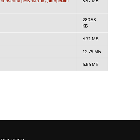
 значення результатів докторської
5.97 МБ
280.58
КБ
6.71 МБ
12.79 МБ
6.86 МБ