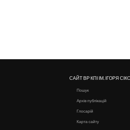
САЙТ ВР КПІ ІМ. ІГОРЯ СІ
Пошук
Архів публікацій
Глосарій
Карта сайту