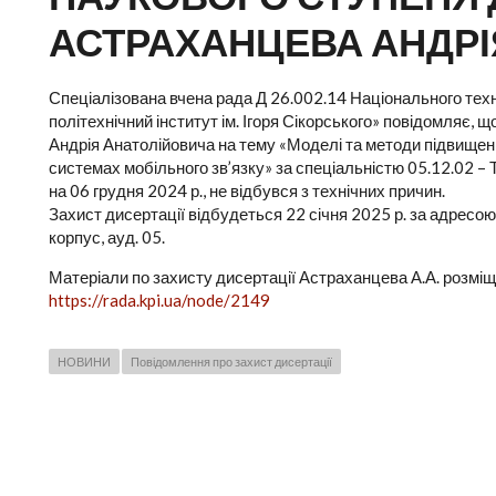
АСТРАХАНЦЕВА АНДРІ
Спеціалізована вчена рада Д 26.002.14 Національного техн
політехнічний інститут ім. Ігоря Сікорського» повідомляє, 
Андрія Анатолійовича на тему «Моделі та методи підвищенн
системах мобільного зв’язку» за спеціальністю 05.12.02 – 
на 06 грудня 2024 р., не відбувся з технічних причин.
Захист дисертації відбудеться 22 січня 2025 р. за адресою:
корпус, ауд. 05.
Матеріали по захисту дисертації Астраханцева А.А. розміщ
https://rada.kpi.ua/node/2149
НОВИНИ
Повідомлення про захист дисертації