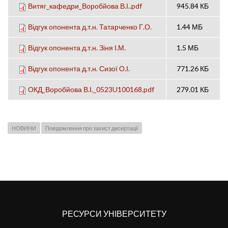
Витяг_кафедри_Воробйова В.І..pdf
945.84 КБ
Відгук опонента д.т.н. Татарченко Г.О.
1.44 МБ
Відгук опонента д.т.н. Зіня І.М.
1.5 МБ
Відгук опонента д.т.н. Сизої О.І.
771.26 КБ
ОКД_Воробйова В.І._0523U100168.pdf
279.01 КБ
НОВИНИ
Повідомлення про захист дисертації
РЕСУРСИ УНІВЕРСИТЕТУ