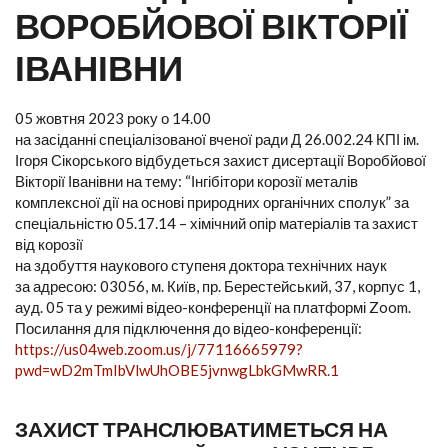
ВОРОБЙОВОЇ ВІКТОРІЇ
ІВАНІВНИ
05 жовтня 2023 року о 14.00
на засіданні спеціалізованої вченої ради Д 26.002.24 КПІ ім.
Ігоря Сікорського відбудеться захист дисертації Воробйової
Вікторії Іванівни на тему: “Інгібітори корозії металів
комплексної дії на основі природних органічних сполук” за
спеціальністю 05.17.14 – хімічний опір матеріалів та захист
від корозії
на здобуття наукового ступеня доктора технічних наук
за адресою: 03056, м. Київ, пр. Берестейський, 37, корпус 1,
ауд. 05 та у режимі відео-конференції на платформі Zoom.
Посилання для підключення до відео-конференції:
https://us04web.zoom.us/j/77116665979?
pwd=wD2mTmIbVlwUhOBE5jvnwgLbkGMwRR.1
ЗАХИСТ ТРАНСЛЮВАТИМЕТЬСЯ НА