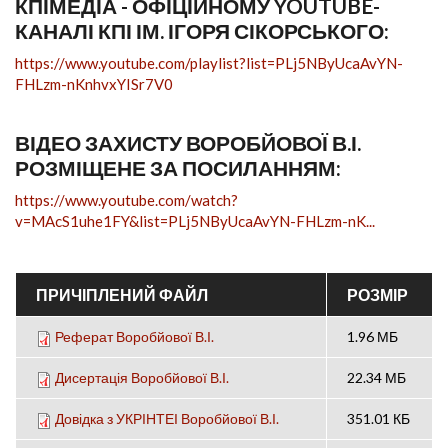
КПІМЕДІА - ОФІЦІЙНОМУ YOUTUBE-
КАНАЛІ КПІ ІМ. ІГОРЯ СІКОРСЬКОГО:
https://www.youtube.com/playlist?list=PLj5NByUcaAvYN-
FHLzm-nKnhvxYISr7V0
ВІДЕО ЗАХИСТУ ВОРОБЙОВОЇ В.І.
РОЗМІЩЕНЕ ЗА ПОСИЛАННЯМ:
https://www.youtube.com/watch?
v=MAcS1uhe1FY&list=PLj5NByUcaAvYN-FHLzm-nK...
ПРИЧІПЛЕНИЙ ФАЙЛ
РОЗМІР
Реферат Воробйової В.І.
1.96 МБ
Дисертація Воробйової В.І.
22.34 МБ
Довідка з УКРІНТЕІ Воробйової В.І.
351.01 КБ