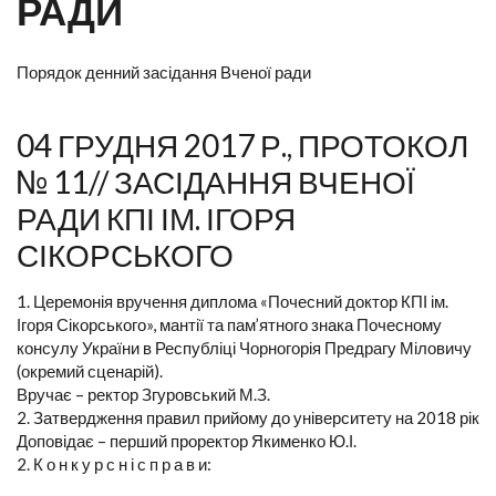
РАДИ
Порядок денний засідання Вченої ради
04 ГРУДНЯ 2017 Р., ПРОТОКОЛ
№ 11// ЗАСІДАННЯ ВЧЕНОЇ
РАДИ КПІ ІМ. ІГОРЯ
СІКОРСЬКОГО
1. Церемонія вручення диплома «Почесний доктор КПІ ім.
Ігоря Сікорського», мантії та пам’ятного знака Почесному
консулу України в Республіці Чорногорія Предрагу Міловичу
(окремий сценарій).
Вручає – ректор Згуровський М.З.
2. Затвердження правил прийому до університету на 2018 рік
Доповідає – перший проректор Якименко Ю.І.
2. К о н к у р с н і с п р а в и: