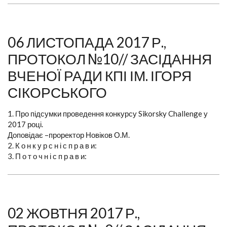
06 ЛИСТОПАДА 2017 Р.,
ПРОТОКОЛ №10// ЗАСІДАННЯ
ВЧЕНОЇ РАДИ КПІ ІМ. ІГОРЯ
СІКОРСЬКОГО
1. Про підсумки проведення конкурсу Sikorsky Challenge у
2017 році.
Доповідає –проректор Новіков О.М.
2. К о н к у р с н і с п р а в и:
3. П о т о ч н і с п р а в и:
02 ЖОВТНЯ 2017 Р.,