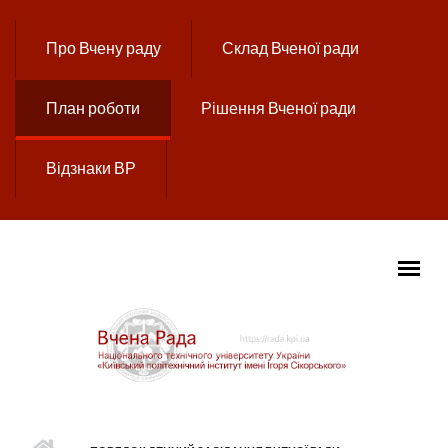
Перейти до основного вмісту
Про Вчену раду
Склад Вченої ради
План роботи
Рішення Вченої ради
Відзнаки ВР
ГОЛОВНЕ МЕНЮ