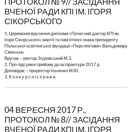
ПРОТОКОЛ № 9// ЗАСІДАННЯ
ВЧЕНОЇ РАДИ КПІ ІМ. ІГОРЯ
СІКОРСЬКОГО
1. Церемонія вручення диплома «Почесний доктор КПІ ім.
Ігоря Сікорського», мантії та пам’ятного знака президенту
Польської освітянської фундації «Перспективи» Вальдемару
Сівінськи.
Вручає – ректор Згуровський М.З.
2. Про підсумки прийому до аспірантури 2017 р.
Доповідає – проректор Ільченко М.Ю.
3. К о н к у р с н і с п р а в и.
04 ВЕРЕСНЯ 2017 Р.,
ПРОТОКОЛ № 8// ЗАСІДАННЯ
ВЧЕНОЇ РАДИ КПІ ІМ. ІГОРЯ