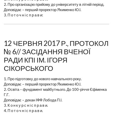
2. Про організацію прийому до університету в літній період.
Доповідає – перший проректор Якименко Ю.І.
3. П о т о ч н і с п р а в и:
12 ЧЕРВНЯ 2017 Р., ПРОТОКОЛ
№ 6// ЗАСІДАННЯ ВЧЕНОЇ
РАДИ КПІ ІМ. ІГОРЯ
СІКОРСЬКОГО
1. Про підготовку до нового навчального року.
Доповідає – перший проректор Якименко Ю.І.
2. Освіта – фундамент майбутнього. До 100-річчя Єфіменка
Г.Г.
Доповідає – декан ІФФ Лобода П.І.
3. К о н к у р с н і с п р а в и.
4. П о т о ч н і с п р а в и.