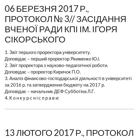
06 БЕРЕЗНЯ 2017 Р.,
ПРОТОКОЛ № 3// ЗАСІДАННЯ
ВЧЕНОЇ РАДИ КПІ ІМ. ІГОРЯ
СІКОРСЬКОГО
1. Звіт першого проректора університету.
Доповідає – перший проректор Якименко Ю.І.
2. Звіт проректора з науково-педагогічної роботи.
Доповідає – проректор Киричок П.О.
3. Аналіз фінансово-господарської діяльності в університеті
за 2016 р. та затвердження бюджету на 2017 р.
Доповідає – начальник ДЕФ Субботіна Л.Г.
4. К о н к у р с н і с п р а в и:
13 ЛЮТОГО 2017 Р., ПРОТОКОЛ