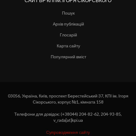
САЙТ ВР КПІ ІМ. ІГОРЯ СІКОРСЬКОГО
Пошук
Архів публікацій
Глосарій
Карта сайту
Популярний вміст
03056, Україна, Київ, проспект Берестейський 37, КПІ ім. Ігоря
Сікорського, корпус №1, кімната 158
Телефони для довідок: (+38044) 204-82-62, 204-93-85,
v_rada[at]kpi.ua
Супроводження сайту