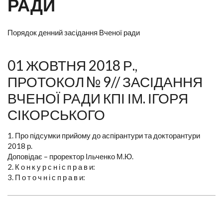
РАДИ
Порядок денний засідання Вченої ради
01 ЖОВТНЯ 2018 Р.,
ПРОТОКОЛ № 9// ЗАСІДАННЯ
ВЧЕНОЇ РАДИ КПІ ІМ. ІГОРЯ
СІКОРСЬКОГО
1. Про підсумки прийому до аспірантури та докторантури
2018 р.
Доповідає – проректор Ільченко М.Ю.
2. К о н к у р с н і с п р а в и:
3. П о т о ч н і с п р а в и: