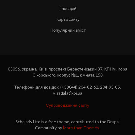
Глосарій
Карта сайту
Популярний вміст
03056, Україна, Київ, проспект Берестейський 37, КПІ ім. Ігоря
Сікорського, корпус №1, кімната 158
Телефони для довідок: (+38044) 204-82-62, 204-93-85,
v_rada[at]kpi.ua
Супроводження сайту
Scholarly Lite is a free theme, contributed to the Drupal
Community by
More than Themes
.