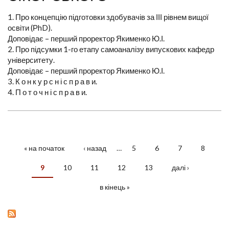
1. Про концепцію підготовки здобувачів за ІІІ рівнем вищої
освіти (РhD).
Доповідає – перший проректор Якименко Ю.І.
2. Про підсумки 1-го етапу самоаналізу випускових кафедр
університету.
Доповідає – перший проректор Якименко Ю.І.
3. К о н к у р с н і с п р а в и.
4. П о т о ч н і с п р а в и.
« на початок
‹ назад
…
5
6
7
8
СТОРІНКИ
9
10
11
12
13
далі ›
в кінець »