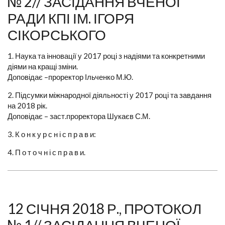
№ 2// ЗАСІДАННЯ ВЧЕНОЇ
РАДИ КПІ ІМ. ІГОРЯ
СІКОРСЬКОГО
1. Наука та інновації у 2017 році з надіями та конкретними
діями на кращі зміни.
Доповідає –проректор Ільченко М.Ю.
2. Підсумки міжнародної діяльності у 2017 році та завдання
на 2018 рік.
Доповідає – заст.проректора Шукаєв С.М.
3. К о н к у р с н і с п р а в и:
4. П о т о ч н і с п р а в и.
12 СІЧНЯ 2018 Р., ПРОТОКОЛ