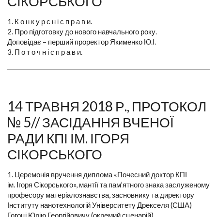
СІКОРСЬКОГО
1. К о н к у р с н і с п р а в и.
2. Про підготовку до нового навчального року.
Доповідає – перший проректор Якименко Ю.І.
3. П о т о ч н і с п р а в и.
14 ТРАВНЯ 2018 Р., ПРОТОКОЛ
№ 5// ЗАСІДАННЯ ВЧЕНОЇ
РАДИ КПІ ІМ. ІГОРЯ
СІКОРСЬКОГО
1. Церемонія вручення диплома «Почесний доктор КПІ
ім. Ігоря Сікорського», мантії та пам’ятного знака заслуженому
професору матеріалознавства, засновнику та директору
Інституту нанотехнологій Університету Дрекселя (США)
Гогоці Юрію Георгійовичу (окремий сценарій).