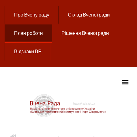
Перейти до основного вмісту
Про Вчену раду
Склад Вченої ради
План роботи
Рішення Вченої ради
Відзнаки ВР
ГОЛОВНЕ МЕНЮ