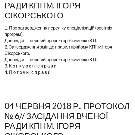
РАДИ КПІ ІМ. ІГОРЯ
СІКОРСЬКОГО
1. Про затвердження переліку спеціалізацій (освітніх
програм).
Доповідає – перший проректор Якименко Ю.І.
2. Затвердження змін до правил прийому КПІ ім.Ігоря
Сікорського.
Доповідає – перший проректор Якименко Ю.І.
3. К о н к у р с н і с п р а в и:
4. П о т о ч н і с п р а в и:
04 ЧЕРВНЯ 2018 Р., ПРОТОКОЛ
№ 6// ЗАСІДАННЯ ВЧЕНОЇ
РАДИ КПІ ІМ. ІГОРЯ