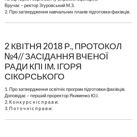
Вручає – ректор Згуровський М.З.
2. Про затвердження навчальних планів підготовки фахівців.
2 КВІТНЯ 2018 Р., ПРОТОКОЛ
№4// ЗАСІДАННЯ ВЧЕНОЇ
РАДИ КПІ ІМ. ІГОРЯ
СІКОРСЬКОГО
1. Про затвердження освітніх програм підготовки фахівців.
Доповідає – перший проректор Якименко Ю.І.
2. К о н к у р с н і с п р а в и:
3. П о т о ч н і с п р а в и: