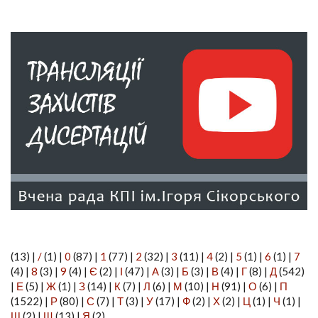
(13)
|
/
(1)
|
0
(87)
|
1
(77)
|
2
(32)
|
3
(11)
|
4
(2)
|
5
(1)
|
6
(1)
|
7
(4)
|
8
(3)
|
9
(4)
|
Є
(2)
|
І
(47)
|
А
(3)
|
Б
(3)
|
В
(4)
|
Г
(8)
|
Д
(542)
|
Е
(5)
|
Ж
(1)
|
З
(14)
|
К
(7)
|
Л
(6)
|
М
(10)
|
Н
(91)
|
О
(6)
|
П
(1522)
|
Р
(80)
|
С
(7)
|
Т
(3)
|
У
(17)
|
Ф
(2)
|
Х
(2)
|
Ц
(1)
|
Ч
(1)
|
Ш
(2)
|
Щ
(13)
|
Я
(2)