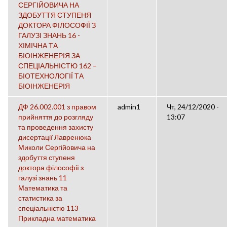
СЕРГІЙОВИЧА НА
ЗДОБУТТЯ СТУПЕНЯ
ДОКТОРА ФІЛОСОФІЇ З
ГАЛУЗІ ЗНАНЬ 16 -
ХІМІЧНА ТА
БІОІНЖЕНЕРІЯ ЗА
СПЕЦІАЛЬНІСТЮ 162 –
БІОТЕХНОЛОГІЇ ТА
БІОІНЖЕНЕРІЯ
ДФ 26.002.001 з правом
admin1
Чт, 24/12/2020 -
прийняття до розгляду
13:07
та проведення захисту
дисертації Лавренюка
Миколи Сергійовича на
здобуття ступеня
доктора філософії з
галузі знань 11
Математика та
статистика за
спеціальністю 113
Прикладна математика