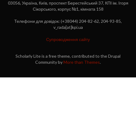
03056, Україна, Київ, проспект Берестейський 37, КПІ ім. Ігоря
Сікорського, корпус №1, кімната 158
Телефони для довідок: (+38044) 204-82-62, 204-93-85,
v_rada[at]kpi.ua
Супроводження сайту
Scholarly Lite is a free theme, contributed to the Drupal
Community by
More than Themes
.