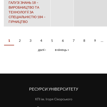
ГАЛУЗІ ЗНАНЬ 18 –
ВИРОБНИЦТВО ТА
ТЕХНОЛОГІЇ ЗА
СПЕЦІАЛЬНІСТЮ 184 –
ГІРНИЦТВО
1
2
3
4
5
6
7
8
9
…
СТОРІНКИ
далі ›
в кінець »
РЕСУРСИ УНІВЕРСИТЕТУ
КПІ ім. Ігоря Сікорського