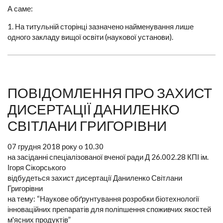
А саме:
1. На титульній сторінці зазначено найменування лише
одного закладу вищої освіти (наукової установи).
ПОВІДОМЛЕННЯ ПРО ЗАХИСТ
ДИСЕРТАЦІЇ ДАНИЛЕНКО
СВІТЛАНИ ГРИГОРІВНИ
07 грудня 2018 року о 10.30
на засіданні спеціалізованої вченої ради Д 26.002.28 КПІ ім.
Ігоря Сікорського
відбудеться захист дисертації Даниленко Світлани
Григорівни
на тему: “Наукове обґрунтування розробки біотехнології
інноваційних препаратів для поліпшення споживчих якостей
м'ясних продуктів”