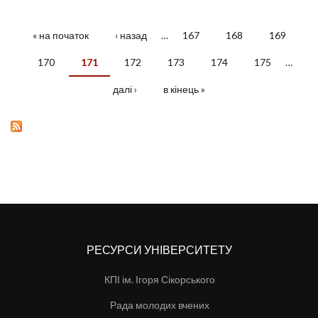
« на початок
‹ назад
…
167
168
169
СТОРІНКИ
170
171
172
173
174
175
…
далі ›
в кінець »
РЕСУРСИ УНІВЕРСИТЕТУ
КПІ ім. Ігоря Сікорського
Рада молодих вчених