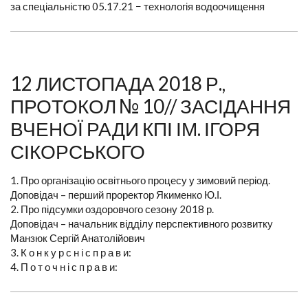
за спеціальністю 05.17.21 − технологія водоочищення
12 ЛИСТОПАДА 2018 Р.,
ПРОТОКОЛ № 10// ЗАСІДАННЯ
ВЧЕНОЇ РАДИ КПІ ІМ. ІГОРЯ
СІКОРСЬКОГО
1. Про організацію освітнього процесу у зимовий період.
Доповідач – перший проректор Якименко Ю.І.
2. Про підсумки оздоровчого сезону 2018 р.
Доповідач – начальник відділу перспективного розвитку
Манзюк Сергій Анатолійович
3. К о н к у р с н і с п р а в и:
4. П о т о ч н і с п р а в и: