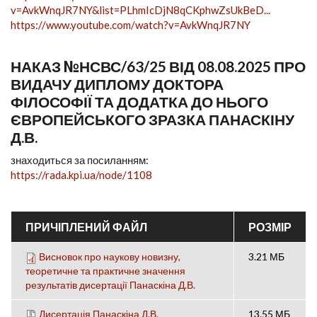
v=AvkWnqJR7NY&list=PLhmIcDjN8qCKphwZsUkBeD...
https://www.youtube.com/watch?v=AvkWnqJR7NY
НАКАЗ №НСВС/63/25 ВІД 08.08.2025 ПРО
ВИДАЧУ ДИПЛОМУ ДОКТОРА
ФІЛОСОФІЇ ТА ДОДАТКА ДО НЬОГО
ЄВРОПЕЙСЬКОГО ЗРАЗКА ПАНАСКІНУ
Д.В.
знаходиться за посиланням:
https://rada.kpi.ua/node/1108
ПРИЧІПЛЕНИЙ ФАЙЛ
РОЗМІР
Висновок про наукову новизну,
3.21 МБ
теоретичне та практичне значення
результатів дисертації Панаскіна Д.В.
Дисертація Панаскіна Д.В.
13.55 МБ