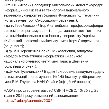
- к.т.н. Шимкович Володимир Миколайович, доцент кафедри
інформаційних систем та технологій Національного
технічного університету України «Київський політехнічний
інститут імені Ігоря Сікорського» (рецензент);
- д.т.н. Терейковський Ігор Анатолійович, професор кафедри
системного програмування і спеціалізованих комп’ютерних
систем Національного технічного університету України
«Київський політехнічний інститут імені Ігоря Сікорського»
(рецензент);
- д.ф.-м.н. Терещенко Василь Миколайович, завідувач
кафедри математичної інформатики Київського
національного університету імені Тараса Шевченка
(офіційний опонент);
- д.ф.-м.н. Тульчинський Вадим Григорович, завідувач відділу
автоматизації програмування № 145 Інституту кібернетики
імені В.М. Глушкова НАН України (офіційний опонент).
НАКАЗ про створення разової СВР N НСВС/40/25 від 22
травня 2025 року розміщений за посиланням:
https://rada.kpi.ua/node/2302