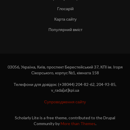
Глосарій
Карта сайту
Популярний вміст
03056, Україна, Київ, проспект Берестейський 37, КПІ ім. Ігоря
Сікорського, корпус №1, кімната 158
Телефони для довідок: (+38044) 204-82-62, 204-93-85,
v_rada[at]kpi.ua
Супроводження сайту
Scholarly Lite is a free theme, contributed to the Drupal
Community by
More than Themes
.