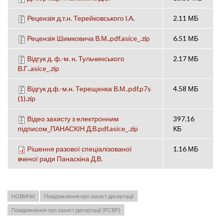
Рецензія д.т.н. Терейковського І.А.
2.11 МБ
Рецензія Шимковича В.М..pdf.asice_.zip
6.51 МБ
Відгук д. ф.-м. н. Тульчинського
2.17 МБ
В.Г..asice_.zip
Відгук д.ф.-м.н. Терещенка В.М..pdf.p7s
4.58 МБ
(1).zip
Відео захисту з електронним
397.16
підписом_ПАНАСКІН Д.В.pdf.asice_.zip
КБ
Рішення разової спеціалізованої
1.16 МБ
вченої ради Панаскіна Д.В.
НОВИНИ
Повідомлення про захист дисертації
Повідомлення про захист дисертації (РСВР)