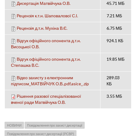
Дисертація Матвійчука О.В.
45.71 МБ
Рецензія к.т.н. Шаповалової С.І.
7.21 МБ
Рецензія д.т.н. Мухіна В.Є.
6.75 МБ
Відгук офіційного опонента д.т.н.
924.1 КБ
Висоцької О.В.
Відгук офіційного опонента д.т.н.
19.85 МБ
Степашка В.С.
Відео захисту з електронним
289.03
підписом_МАТВІЙЧУК О.В..pdf.asice_.zip
КБ
Рішення разової спеціалізованої
3.55 МБ
вченої ради Матвійчука О.В.
НОВИНИ
Повідомлення про захист дисертації
Повідомлення про захист дисертації (РСВР)