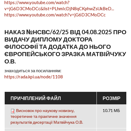
https://www.youtube.com/watch?
v=jG6D3CMoDCc&list=PLhmIcDjN8qCKphwZsUkBeD...
https://www.youtube.com/watch?v=jG6D3CMoDCc
НАКАЗ №НСВС/62/25 ВІД 04.08.2025 ПРО
ВИДАЧУ ДИПЛОМУ ДОКТОРА
ФІЛОСОФІЇ ТА ДОДАТКА ДО НЬОГО
ЄВРОПЕЙСЬКОГО ЗРАЗКА МАТВІЙЧУКУ
О.В.
знаходиться за посиланням:
https://rada.kpi.ua/node/1108
ПРИЧІПЛЕНИЙ ФАЙЛ
РОЗМІР
Висновок про наукову новизну,
10.71 МБ
теоретичне та практичне значення
результатів дисертації Матвійчука О.В.