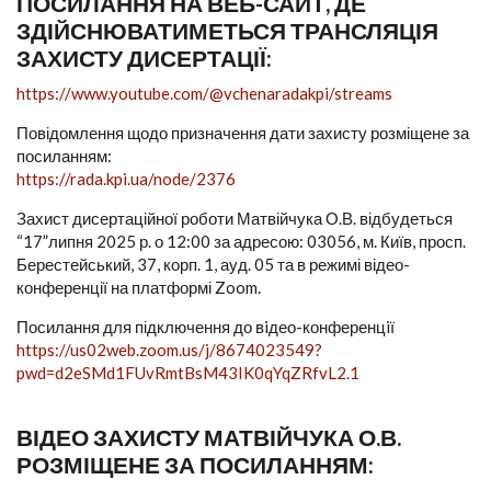
ПОСИЛАННЯ НА ВЕБ-САЙТ, ДЕ
ЗДІЙСНЮВАТИМЕТЬСЯ ТРАНСЛЯЦІЯ
ЗАХИСТУ ДИСЕРТАЦІЇ:
https://www.youtube.com/@vchenaradakpi/streams
Повідомлення щодо призначення дати захисту розміщене за
посиланням:
https://rada.kpi.ua/node/2376
Захист дисертаційної роботи Матвійчука О.В. відбудеться
“17”липня 2025 р. о 12:00 за адресою: 03056, м. Київ, просп.
Берестейський, 37, корп. 1, ауд. 05 та в режимі відео-
конференції на платформі Zoom.
Посилання для підключення до вiдео-конференцiї
https://us02web.zoom.us/j/8674023549?
pwd=d2eSMd1FUvRmtBsM43IK0qYqZRfvL2.1
ВІДЕО ЗАХИСТУ МАТВІЙЧУКА О.В.
РОЗМІЩЕНЕ ЗА ПОСИЛАННЯМ: