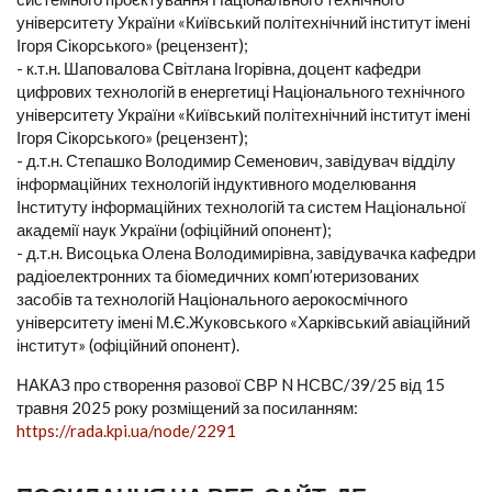
університету України «Київський політехнічний інститут імені
Ігоря Сікорського» (рецензент);
- к.т.н. Шаповалова Світлана Ігорівна, доцент кафедри
цифрових технологій в енергетиці Національного технічного
університету України «Київський політехнічний інститут імені
Ігоря Сікорського» (рецензент);
- д.т.н. Степашко Володимир Семенович, завідувач відділу
інформаційних технологій індуктивного моделювання
Інституту інформаційних технологій та систем Національної
академії наук України (офіційний опонент);
- д.т.н. Висоцька Олена Володимирівна, завідувачка кафедри
радіоелектронних та біомедичних комп’ютеризованих
засобів та технологій Національного аерокосмічного
університету імені М.Є.Жуковського «Харківський авіаційний
інститут» (офіційний опонент).
НАКАЗ про створення разової СВР N НСВС/39/25 від 15
травня 2025 року розміщений за посиланням:
https://rada.kpi.ua/node/2291