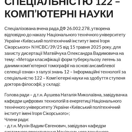
СПЕЦІАЛЬНІСТЮ 122 –
КОМП’ЮТЕРНІ НАУКИ
Спеціалізована вчена рада ДФ 26.002.278, утворена
відповідно до наказу Національного технічного університету
України «Київський політехнічний інститут імені Ігоря
Сікорського» N НСВС/39/25 від 15 травня 2025 року, для
захисту дисертації Матвійчука Олександра Вадимовича на
тему: «Методи класифікації форм туберкульозу легень за
даними комп’ютерної томографії на основі ансамблевої
селекції ознак» з галузі знань 12 – Інформаційні технології за
спеціальністю 122 – Комп’ютерні науки на здобуття ступеня
доктора філософії, у складі:
Голова ради – д.т.н. Аушева Наталія Миколаївна, завідувачка
кафедри цифрових технологій в енергетиці Національного
технічного університету України «Київський політехнічний
інститут імені Ігоря Сікорського»;
Члени ради:
- д.т.н. Мухін Вадим Євгенович, завідувач кафедри
системного проєктування Національного технічного