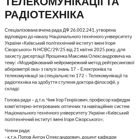
ТЕЛЕКОМУНІКАЦІЇ ТА
РАДІОТЕХНІКА
Спеціалізована вчена рада ДФ 26.002.241, утворена
відповідно до наказу Національного технічного університету
України «Київський політехнічний інститут імені Ігоря
Сікорського» N НСВС/29/25 від 21 квітня 2025 року, для
захисту дисертації Ярошенка Максима Олександровича на
тему: «Модифікований нейромережний метод рейтресингової
аберометрії ока» з галузі знань 17 – Електроніка та
телекомунікації за спеціальністю 172 – Телекомунікації та
радіотехніка на здобуття ступеня доктора філософії, у
складі:
Голова ради – д.т.н. Чиж Ігор Генріхович, професор кафедри
комп’ютерно-інтегрованих оптичних та навігаційних систем
Національного технічного університету України «Київський
політехнічний інститут імені Ігоря Сікорського»;
Члени ради:
- к.т.н. Попов Антон Олександрович, доцент кафедри