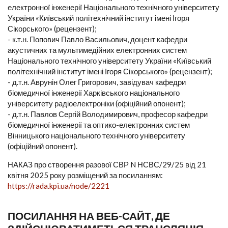
електронної інженерії Національного технічного університету
України «Київський політехнічний інститут імені Ігоря
Сікорського» (рецензент);
- к.т.н. Попович Павло Васильович, доцент кафедри
акустичних та мультимедійних електронних систем
Національного технічного університету України «Київський
політехнічний інститут імені Ігоря Сікорського» (рецензент);
- д.т.н. Аврунін Олег Григорович, завідувач кафедри
біомедичної інженерії Харківського національного
університету радіоелектроніки (офіційний опонент);
- д.т.н. Павлов Сергій Володимирович, професор кафедри
біомедичної інженерії та оптико-електронних систем
Вінницького національного технічного університету
(офіційний опонент).
НАКАЗ про створення разової СВР N НСВС/29/25 від 21
квітня 2025 року розміщений за посиланням:
https://rada.kpi.ua/node/2221
ПОСИЛАННЯ НА ВЕБ-САЙТ, ДЕ