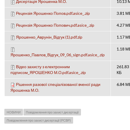
Дисертація Ярошенка М.О.
10.13 
Рецензія Ярошенко Попов.pdf.asice_.zip
3.81 М
Рецензія Ярошенко Попович.pdf.asice_.zip
4.27 М
Ярошенко_Аврунін_Відгук (1).pdf.zip
1.17 М
1.18 М
Ярошенко_Павлов_Відгук_09_06_sign.pdf.asice_.zip
Відео захисту з електронним
261.83
підписом_ЯРОШЕНКО М.О.pdf.asice_.zip
КБ
Рішення разової спеціалізованої вченої ради
6.84 М
Ярошенка М.О.
НОВИНИ
Повідомлення про захист дисертації
Повідомлення про захист дисертації (РСВР)