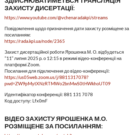
ЗДІЙСНЮВАТИМЕТЬСЯ ТРАНСЛЯЦІЯ
ЗАХИСТУ ДИСЕРТАЦІЇ:
https://www.youtube.com/@vchenaradakpi/streams
Повідомлення щодо призначення дати захисту розміщене за
посиланням:
https://rada.kpi.ua/node/2365
Захист дисертаційної роботи Ярошенка М. О. відбудеться
“11” липня 2025 р. о 12:15 в режимі відео-конференції на
платформі Zoom.
Посилання для підключення до вiдео-конференцiї:
https://us05web.zoom.us/j/8811317078?
pwd=ZW9pMytXNzRTMWo2bnMwS0tHWkhoUT09
Идентифікатор конференції: 881 131 7078
Код доступу: Lfx0mF
ВІДЕО ЗАХИСТУ ЯРОШЕНКА М.О.
РОЗМІЩЕНЕ ЗА ПОСИЛАННЯМ: