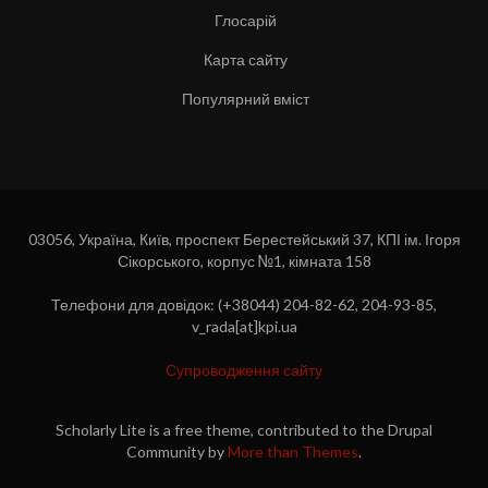
Глосарій
Карта сайту
Популярний вміст
03056, Україна, Київ, проспект Берестейський 37, КПІ ім. Ігоря
Сікорського, корпус №1, кімната 158
Телефони для довідок: (+38044) 204-82-62, 204-93-85,
v_rada[at]kpi.ua
Супроводження сайту
Scholarly Lite is a free theme, contributed to the Drupal
Community by
More than Themes
.