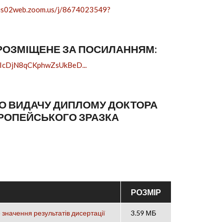
/us02web.zoom.us/j/8674023549?
 РОЗМІЩЕНЕ ЗА ПОСИЛАННЯМ:
mIcDjN8qCKphwZsUkBeD...
ПРО ВИДАЧУ ДИПЛОМУ ДОКТОРА
ВРОПЕЙСЬКОГО ЗРАЗКА
РОЗМІР
 значення результатів дисертації
3.59 МБ