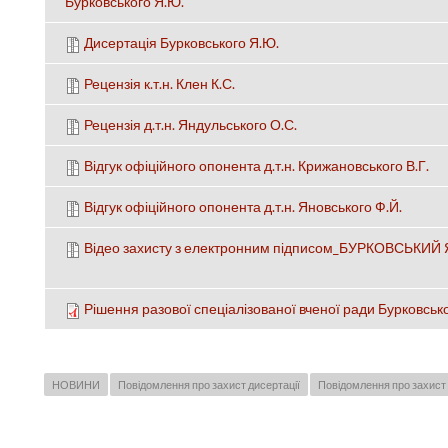
Бурковського Я.Ю.
Дисертація Бурковського Я.Ю.
Рецензія к.т.н. Клен К.С.
Рецензія д.т.н. Яндульського О.С.
Відгук офіційного опонента д.т.н. Крижановського В.Г.
Відгук офіційного опонента д.т.н. Яновського Ф.Й.
Відео захисту з електронним підписом_БУРКОВСЬКИЙ Я.
Рішення разової спеціалізованої вченої ради Бурковськ
НОВИНИ
Повідомлення про захист дисертації
Повідомлення про захист 