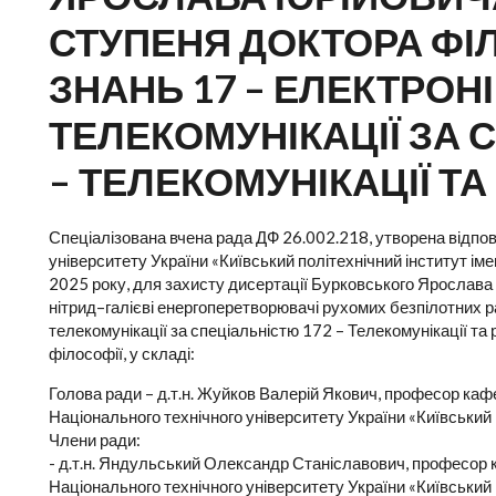
СТУПЕНЯ ДОКТОРА ФІЛ
ЗНАНЬ 17 – ЕЛЕКТРОНІ
ТЕЛЕКОМУНІКАЦІЇ ЗА 
– ТЕЛЕКОМУНІКАЦІЇ ТА
Спеціалізована вчена рада ДФ 26.002.218, утворена відпов
університету України «Київський політехнічний інститут іме
2025 року, для захисту дисертації Бурковського Ярослава
нітрид–галієві енергоперетворювачі рухомих безпілотних ра
телекомунікації за спеціальністю 172 – Телекомунікації та
філософії, у складі:
Голова ради – д.т.н. Жуйков Валерій Якович, професор ка
Національного технічного університету України «Київський п
Члени ради:
- д.т.н. Яндульський Олександр Станіславович, професор
Національного технічного університету України «Київський п