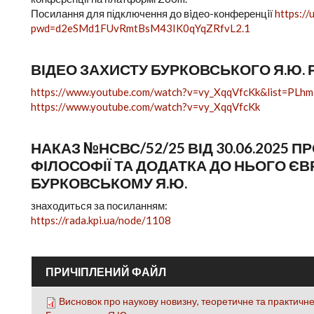
Посилання для підключення до вiдео-конференцiї
https:/
pwd=d2eSMd1FUvRmtBsM43IK0qYqZRfvL2.1
ВІДЕО ЗАХИСТУ БУРКОВСЬКОГО Я.Ю.
https://www.youtube.com/watch?v=vy_XqqVfcKk&list=PLh
https://www.youtube.com/watch?v=vy_XqqVfcKk
НАКАЗ №НСВС/52/25 ВІД 30.06.2025 
ФІЛОСОФІЇ ТА ДОДАТКА ДО НЬОГО Є
БУРКОВСЬКОМУ Я.Ю.
знаходиться за посиланням:
https://rada.kpi.ua/node/1108
ПРИЧІПЛЕНИЙ ФАЙЛ
Висновок про наукову новизну, теоретичне та практичне