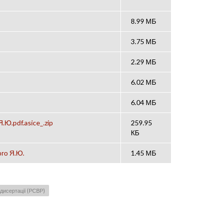
8.99 МБ
3.75 МБ
2.29 МБ
6.02 МБ
6.04 МБ
Ю.pdf.asice_.zip
259.95
КБ
ого Я.Ю.
1.45 МБ
дисертації (РСВР)