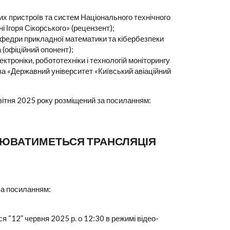
них пристроїв та систем Національного технічного
і Ігоря Сікорського» (рецензент);
афедри прикладної математики та кібербезпеки
 (офіційний опонент);
ктроніки, робототехніки і технологій моніторингу
ва «Державний університет «Київський авіаційний
ітня 2025 року розміщений за посиланням:
СНЮВАТИМЕТЬСЯ ТРАНСЛЯЦІЯ
за посиланням:
 “12” червня 2025 р. о 12:30 в режимі відео-