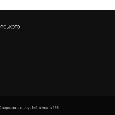
КОРСЬКОГО
 Сікорського, корпус №1, кімната 158