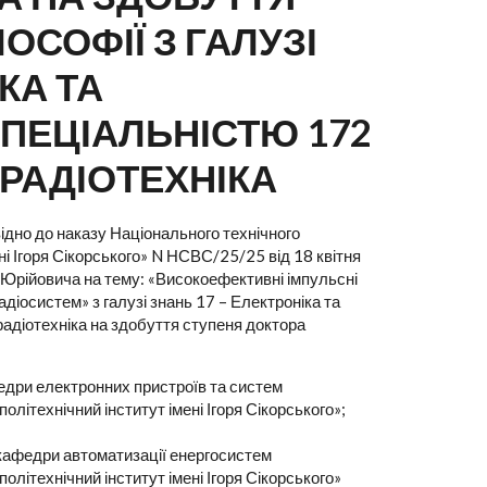
ОСОФІЇ З ГАЛУЗІ
КА ТА
СПЕЦІАЛЬНІСТЮ 172
 РАДІОТЕХНІКА
ідно до наказу Національного технічного
ні Ігоря Сікорського» N НСВС/25/25 від 18 квітня
 Юрійовича на тему: «Високоефективні імпульсні
діосистем» з галузі знань 17 – Електроніка та
 радіотехніка на здобуття ступеня доктора
федри електронних пристроїв та систем
олітехнічний інститут імені Ігоря Сікорського»;
 кафедри автоматизації енергосистем
олітехнічний інститут імені Ігоря Сікорського»