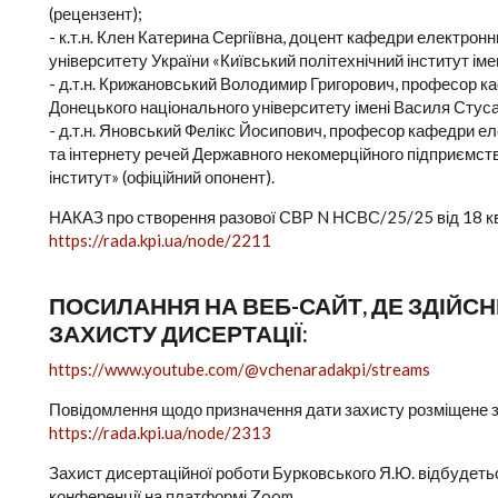
(рецензент);
- к.т.н. Клен Катерина Сергіївна, доцент кафедри електрон
університету України «Київський політехнічний інститут імен
- д.т.н. Крижановський Володимир Григорович, професор к
Донецького національного університету імені Василя Стуса
- д.т.н. Яновський Фелікс Йосипович, професор кафедри еле
та інтернету речей Державного некомерційного підприємст
інститут» (офіційний опонент).
НАКАЗ про створення разової СВР N НСВС/25/25 від 18 кв
https://rada.kpi.ua/node/2211
ПОСИЛАННЯ НА ВЕБ-САЙТ, ДЕ ЗДІЙ
ЗАХИСТУ ДИСЕРТАЦІЇ:
https://www.youtube.com/@vchenaradakpi/streams
Повідомлення щодо призначення дати захисту розміщене 
https://rada.kpi.ua/node/2313
Захист дисертаційної роботи Бурковського Я.Ю. відбудеться
конференції на платформі Zoom.