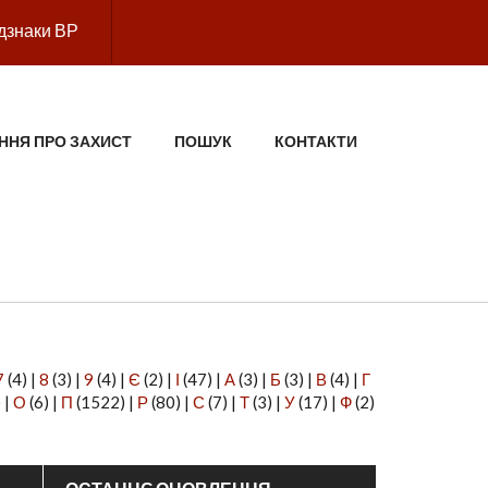
дзнаки ВР
ННЯ ПРО ЗАХИСТ
ПОШУК
КОНТАКТИ
7
(4)
|
8
(3)
|
9
(4)
|
Є
(2)
|
І
(47)
|
А
(3)
|
Б
(3)
|
В
(4)
|
Г
)
|
О
(6)
|
П
(1522)
|
Р
(80)
|
С
(7)
|
Т
(3)
|
У
(17)
|
Ф
(2)