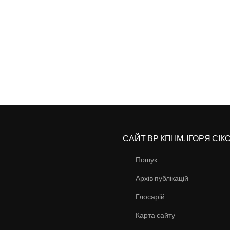
САЙТ ВР КПІ ІМ. ІГОРЯ СІ
Пошук
Архів публікацій
Глосарій
Карта сайту