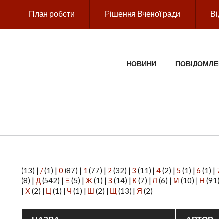
План роботи
Рішення Вченої ради
Ві
ГОЛОВНЕ МЕНЮ
НОВИНИ
ПОВІДОМЛЕ
(13)
|
/
(1)
|
0
(87)
|
1
(77)
|
2
(32)
|
3
(11)
|
4
(2)
|
5
(1)
|
6
(1)
|
(8)
|
Д
(542)
|
Е
(5)
|
Ж
(1)
|
З
(14)
|
К
(7)
|
Л
(6)
|
М
(10)
|
Н
(91
|
Х
(2)
|
Ц
(1)
|
Ч
(1)
|
Ш
(2)
|
Щ
(13)
|
Я
(2)