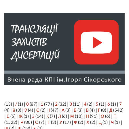
(13)
|
/
(1)
|
0
(87)
|
1
(77)
|
2
(32)
|
3
(11)
|
4
(2)
|
5
(1)
|
6
(1)
|
7
(4)
|
8
(3)
|
9
(4)
|
Є
(2)
|
І
(47)
|
А
(3)
|
Б
(3)
|
В
(4)
|
Г
(8)
|
Д
(542)
|
Е
(5)
|
Ж
(1)
|
З
(14)
|
К
(7)
|
Л
(6)
|
М
(10)
|
Н
(91)
|
О
(6)
|
П
(1522)
|
Р
(80)
|
С
(7)
|
Т
(3)
|
У
(17)
|
Ф
(2)
|
Х
(2)
|
Ц
(1)
|
Ч
(1)
|
Ш
(2)
|
Щ
(13)
|
Я
(2)