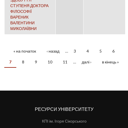
СТУПЕНЯ ДОКТОРА
ФІЛОСОФІЇ
ВАРЕНИК
ВАЛЕНТИНИ
МИКОЛАЇВНИ
« на початок
‹ назад
…
3
4
5
6
СТОРІНКИ
7
8
9
10
11
…
далі ›
в кінець »
РЕСУРСИ УНІВЕРСИТЕТУ
КПІ ім. Ігоря Сікорського