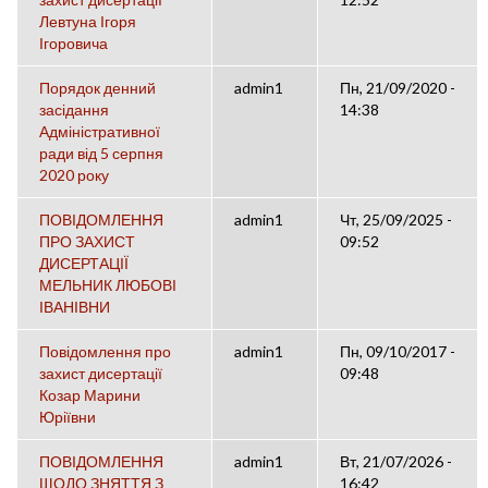
Левтуна Ігоря
Ігоровича
Порядок денний
admin1
Пн, 21/09/2020 -
засідання
14:38
Адміністративної
ради від 5 серпня
2020 року
ПОВІДОМЛЕННЯ
admin1
Чт, 25/09/2025 -
ПРО ЗАХИСТ
09:52
ДИСЕРТАЦІЇ
МЕЛЬНИК ЛЮБОВІ
ІВАНІВНИ
Повідомлення про
admin1
Пн, 09/10/2017 -
захист дисертації
09:48
Козар Марини
Юріївни
ПОВІДОМЛЕННЯ
admin1
Вт, 21/07/2026 -
ЩОДО ЗНЯТТЯ З
16:42