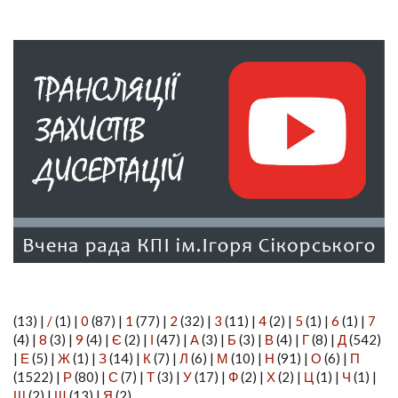
(13)
|
/
(1)
|
0
(87)
|
1
(77)
|
2
(32)
|
3
(11)
|
4
(2)
|
5
(1)
|
6
(1)
|
7
(4)
|
8
(3)
|
9
(4)
|
Є
(2)
|
І
(47)
|
А
(3)
|
Б
(3)
|
В
(4)
|
Г
(8)
|
Д
(542)
|
Е
(5)
|
Ж
(1)
|
З
(14)
|
К
(7)
|
Л
(6)
|
М
(10)
|
Н
(91)
|
О
(6)
|
П
(1522)
|
Р
(80)
|
С
(7)
|
Т
(3)
|
У
(17)
|
Ф
(2)
|
Х
(2)
|
Ц
(1)
|
Ч
(1)
|
Ш
(2)
|
Щ
(13)
|
Я
(2)