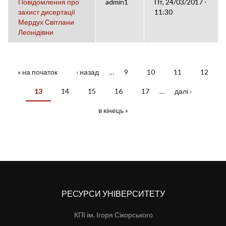
Повідомлення про
admin1
Пт, 24/03/2017 -
захист дисертації
11:30
Мердух Світлани
Леонідівни
« на початок
‹ назад
…
9
10
11
12
СТОРІНКИ
13
14
15
16
17
…
далі ›
в кінець »
РЕСУРСИ УНІВЕРСИТЕТУ
КПІ ім. Ігоря Сікорського