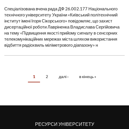
Спеціалізована вчена рада ДФ 26.002.177 Національного
технічного університету України «Київський політехнічний
інститут імені Ігоря Сікорського» повідомляє, що захист
дисертаційної роботи Лавріненка Владислава Сергійовича
на тему «Підвищення якості прийому сигналу в сенсорних
телекомунікаційних мережах міста шляхом використання
відбиття радіохвиль міліметрового діапазону» н
1
2
далі ›
в кінець »
СТОРІНКИ
РЕСУРСИ УНІВЕРСИТЕТУ