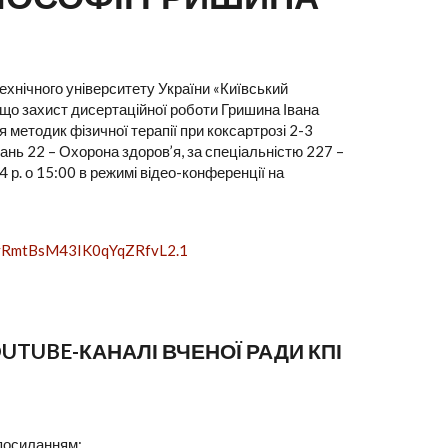
хнічного університету України «Київський
, що захист дисертаційної роботи Гришина Івана
методик фізичної терапії при коксартрозі 2-3
нань 22 – Охорона здоров’я, за спеціальністю 227 –
 р. о 15:00 в режимі відео-конференції на
UvRmtBsM43IK0qYqZRfvL2.1
TUBE-КАНАЛІ ВЧЕНОЇ РАДИ КПІ
 посиланням: