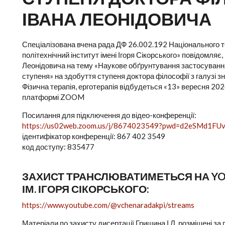
ІВАНА ЛЕОНІДОВИЧА
Спеціалізована вчена рада ДФ 26.002.192 Національного те
політехнічний інститут імені Ігоря Сікорського» повідомляє
Леонідовича на тему «Наукове обґрунтування застосування 
ступеня» на здобуття ступеня доктора філософії з галузі з
Фізична терапія, ерготерапія відбудеться «13» вересня 2024
платформі ZOOM
Посилання для підключення до відео-конференції:
https://us02web.zoom.us/j/8674023549?pwd=d2eSMd1F
ідентифікатор конференції: 867 402 3549
код доступу: 835477
ЗАХИСТ ТРАНСЛЮВАТИМЕТЬСЯ НА YOU
ІМ. ІГОРЯ СІКОРСЬКОГО:
https://www.youtube.com/@vchenaradakpi/streams
Матеріали по захисту дисертації Гришина І.Л. розміщені за