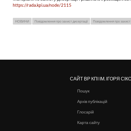
https://rada.kpi.ua/node/2115
НОВИНИ
Повідомлення про захист дисертації
Повідомлення про захист 
САЙТ ВР КПІ ІМ. ІГОРЯ СІ
Пошук
Архів публікацій
Глосарій
Карта сайту