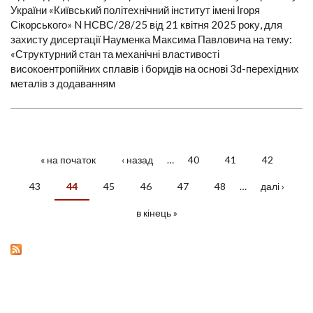
України «Київський політехнічний інститут імені Ігоря
Сікорського» N НСВС/28/25 від 21 квітня 2025 року, для
захисту дисертації Науменка Максима Павловича на тему:
«Структурний стан та механічні властивості
високоентропійних сплавів і боридів на основі 3d-перехідних
металів з додаванням
« на початок
‹ назад
…
40
41
42
СТОРІНКИ
43
44
45
46
47
48
…
далі ›
в кінець »