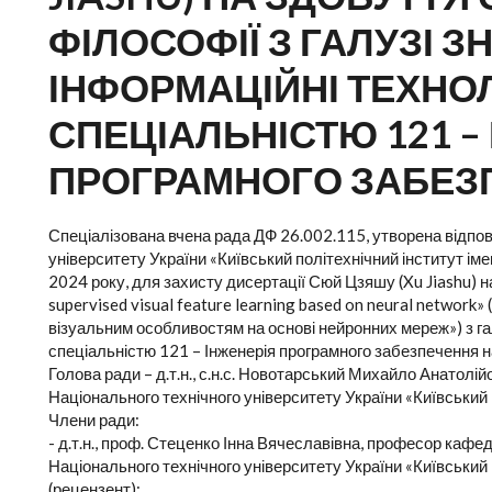
ФІЛОСОФІЇ З ГАЛУЗІ ЗН
ІНФОРМАЦІЙНІ ТЕХНОЛ
СПЕЦІАЛЬНІСТЮ 121 –
ПРОГРАМНОГО ЗАБЕЗ
Спеціалізована вчена рада ДФ 26.002.115, утворена відпов
університету України «Київський політехнічний інститут іме
2024 року, для захисту дисертації Сюй Цзяшу (Xu Jiashu) н
supervised visual feature learning based on neural networ
візуальним особливостям на основі нейронних мереж») з гал
спеціальністю 121 – Інженерія програмного забезпечення на
Голова ради – д.т.н., с.н.с. Новотарський Михайло Анатол
Національного технічного університету України «Київський п
Члени ради:
- д.т.н., проф. Стеценко Інна Вячеславівна, професор кафе
Національного технічного університету України «Київський п
(рецензент);