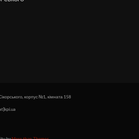
 Сікорського, корпус №1, кімната 158
t]kpi.ua
nity by
More than Themes
.