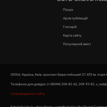
Пошук
Архів публікацій
Глосарій
Карта сайту
Популярний вміст
03056, Україна, Київ, проспект Берестейський 37, КПІ ім. Ігоря
Телефони для довідок: (+38044) 204-82-62, 204-93-85, v_rada[a
Супроводження сайту
Scholarly Lite is a free theme, contributed to the Drupal Commu