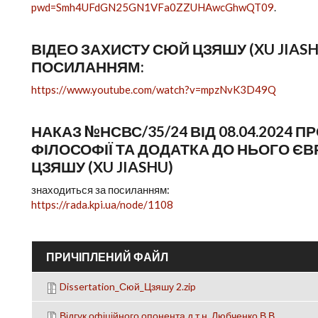
pwd=Smh4UFdGN25GN1VFa0ZZUHAwcGhwQT09
.
ВІДЕО ЗАХИСТУ СЮЙ ЦЗЯШУ (XU JIAS
ПОСИЛАННЯМ:
https://www.youtube.com/watch?v=mpzNvK3D49Q
НАКАЗ №НСВС/35/24 ВІД 08.04.2024 
ФІЛОСОФІЇ ТА ДОДАТКА ДО НЬОГО Є
ЦЗЯШУ (XU JIASHU)
знаходиться за посиланням:
https://rada.kpi.ua/node/1108
ПРИЧІПЛЕНИЙ ФАЙЛ
Dissertation_Сюй_Цзяшу 2.zip
Відгук офіційного опонента д.т.н. Любченко В.В.