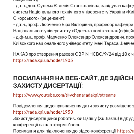
- д.т.н., доц. Сулема Євгенія Станіславівна, завідувач ка
систем Національного технічного університету України «Київ
Сікорського» (рецензент);
- д.т.н., проф. Любченко Віра Вікторівна, професор кафедр
Національного університету «Одеська політехніка» (офіцій
- д.ф-м.н., проф. Марченко Олександр Олександрович, пр
Київського національного університету імені Тараса Шевчен
НАКАЗ про створення разової СВР N НСВС/9/24 від 18 січ
https://rada.kpi.ua/node/1905
ПОСИЛАННЯ НА ВЕБ-САЙТ, ДЕ ЗДІЙ
ЗАХИСТУ ДИСЕРТАЦІЇ:
https://www.youtube.com/@vchenaradakpi/streams
Повідомлення щодо призначення дати захисту розміщене 
https://rada.kpi.ua/node/1953
Захист дисертаційної роботи Сюй Цзяшу (Xu Jiashu) відбуде
конференції на платформі Zoom.
Посилання для підключення до вiдео-конференцiї
https:/