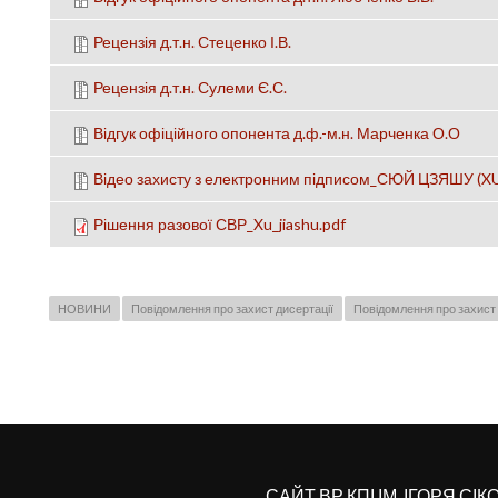
Рецензія д.т.н. Стеценко І.В.
Рецензія д.т.н. Сулеми Є.С.
Відгук офіційного опонента д.ф.-м.н. Марченка О.О
Відео захисту з електронним підписом_СЮЙ ЦЗЯШУ (XU J
Рішення разової СВР_Xu_jiashu.pdf
НОВИНИ
Повідомлення про захист дисертації
Повідомлення про захист 
САЙТ ВР КПІ ІМ. ІГОРЯ СІ