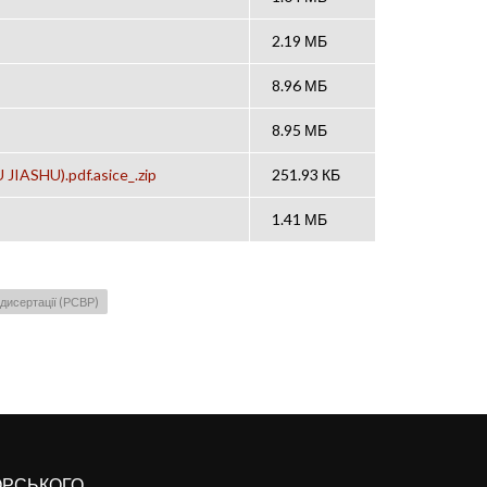
2.19 МБ
8.96 МБ
8.95 МБ
IASHU).pdf.asice_.zip
251.93 КБ
1.41 МБ
дисертації (РСВР)
КОРСЬКОГО