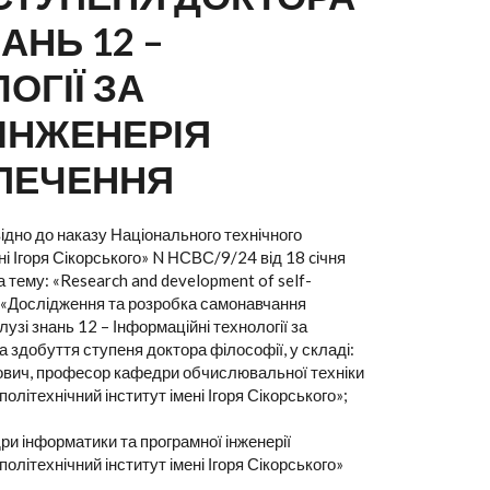
АНЬ 12 –
ОГІЇ ЗА
 ІНЖЕНЕРІЯ
ПЕЧЕННЯ
ідно до наказу Національного технічного
ні Ігоря Сікорського» N НСВС/9/24 від 18 cічня
а тему: «Research and development of self-
k» («Дослідження та розробка самонавчання
узі знань 12 – Інформаційні технології за
 здобуття ступеня доктора філософії, у складі:
ійович, професор кафедри обчислювальної техніки
олітехнічний інститут імені Ігоря Сікорського»;
дри інформатики та програмної інженерії
олітехнічний інститут імені Ігоря Сікорського»