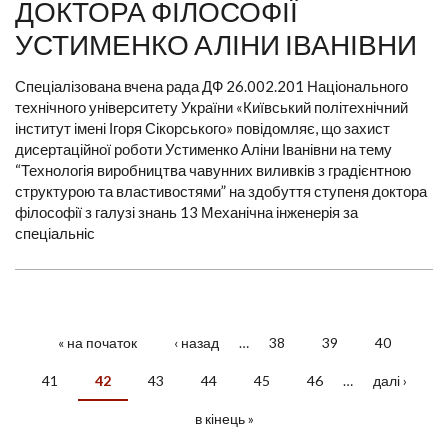
ДОКТОРА ФІЛОСОФІЇ
УСТИМЕНКО АЛІНИ ІВАНІВНИ
Спеціалізована вчена рада ДФ 26.002.201 Національного
технічного університету України «Київський політехнічний
інститут імені Ігоря Сікорського» повідомляє, що захист
дисертаційної роботи Устименко Аліни Іванівни на тему
“Технологія виробництва чавунних виливків з градієнтною
структурою та властивостями” на здобуття ступеня доктора
філософії з галузі знань 13 Механічна інженерія за
спеціальніс
« на початок
‹ назад
…
38
39
40
СТОРІНКИ
41
42
43
44
45
46
…
далі ›
в кінець »