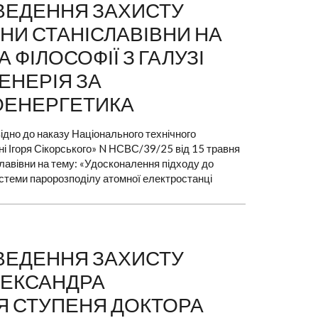
РОВЕДЕННЯ ЗАХИСТУ
ННИ СТАНІСЛАВІВНИ НА
ФІЛОСОФІЇ З ГАЛУЗІ
ЕНЕРІЯ ЗА
ЛОЕНЕРГЕТИКА
ідно до наказу Національного технічного
ені Ігоря Сікорського» N НСВС/39/25 від 15 травня
славівни на тему: «Удосконалення підходу до
теми паророзподілу атомної електростанці
РОВЕДЕННЯ ЗАХИСТУ
ЛЕКСАНДРА
Я СТУПЕНЯ ДОКТОРА