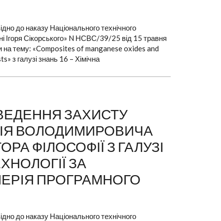
ідно до наказу Національного технічного
ені Ігоря Сікорського» N НСВС/39/25 від 15 травня
и на тему: «Composites of manganese oxides and
s» з галузі знань 16 – Хімічна
РОВЕДЕННЯ ЗАХИСТУ
НІЯ ВОЛОДИМИРОВИЧА
РА ФІЛОСОФІЇ З ГАЛУЗІ
ЕХНОЛОГІЇ ЗА
НЕРІЯ ПРОГРАМНОГО
ідно до наказу Національного технічного