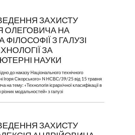
РОВЕДЕННЯ ЗАХИСТУ
ІЯ ОЛЕГОВИЧА НА
ФІЛОСОФІЇ З ГАЛУЗІ
ЕХНОЛОГІЇ ЗА
’ЮТЕРНІ НАУКИ
ідно до наказу Національного технічного
ені Ігоря Сікорського» N НСВС/39/25 від 15 травня
а на тему: «Технологія ієрархічної класифікації в
різних модальностей» з галузі
РОВЕДЕННЯ ЗАХИСТУ