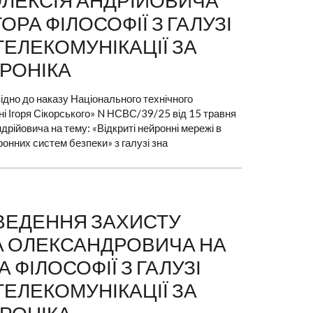
ОЛЕКСІЯ АНДРІЙОВИЧА
РА ФІЛОСОФІЇ З ГАЛУЗІ
 ТЕЛЕКОМУНІКАЦІЇ ЗА
ТРОНІКА
ідно до наказу Національного технічного
ені Ігоря Сікорського» N НСВС/39/25 від 15 травня
рійовича на тему: «Відкриті нейронні мережі в
онних систем безпеки» з галузі зна
РОВЕДЕННЯ ЗАХИСТУ
БА ОЛЕКСАНДРОВИЧА НА
ФІЛОСОФІЇ З ГАЛУЗІ
 ТЕЛЕКОМУНІКАЦІЇ ЗА