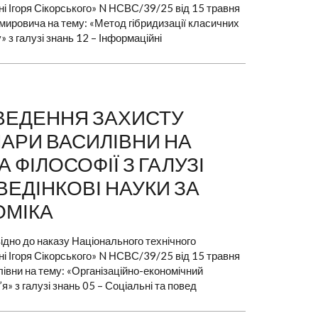
ені Ігоря Сікорського» N НСВС/39/25 від 15 травня
мировича на тему: «Метод гібридизації класичних
 з галузі знань 12 – Інформаційні
РОВЕДЕННЯ ЗАХИСТУ
МАРИ ВАСИЛІВНИ НА
ФІЛОСОФІЇ З ГАЛУЗІ
ОВЕДІНКОВІ НАУКИ ЗА
ОМІКА
ідно до наказу Національного технічного
ені Ігоря Сікорського» N НСВС/39/25 від 15 травня
лівни на тему: «Організаційно-економічний
» з галузі знань 05 – Соціальні та повед