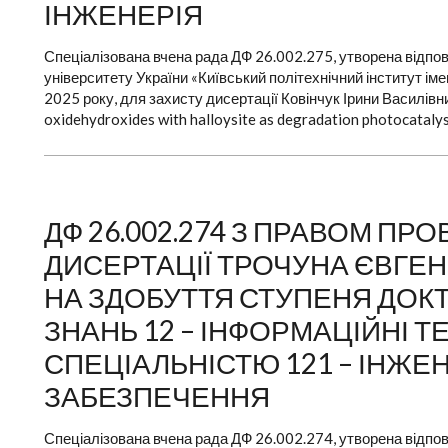
ІНЖЕНЕРІЯ
Спеціалізована вчена рада ДФ 26.002.275, утворена відпов
університету України «Київський політехнічний інститут ім
2025 року, для захисту дисертації Ковінчук Ірини Василівн
oxidehydroxides with halloysite as degradation photocatalyst
ДФ 26.002.274 З ПРАВОМ П
ДИСЕРТАЦІЇ ТРОЧУНА ЄВГЕ
НА ЗДОБУТТЯ СТУПЕНЯ ДОКТО
ЗНАНЬ 12 – ІНФОРМАЦІЙНІ Т
СПЕЦІАЛЬНІСТЮ 121 – ІНЖЕ
ЗАБЕЗПЕЧЕННЯ
Спеціалізована вчена рада ДФ 26.002.274, утворена відпов