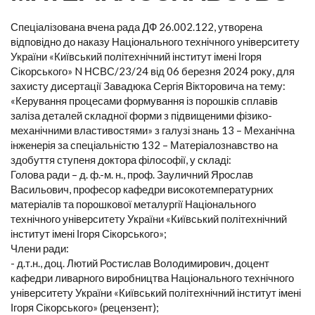
Спеціалізована вчена рада ДФ 26.002.122, утворена
відповідно до наказу Національного технічного університету
України «Київський політехнічний інститут імені Ігоря
Сікорського» N НСВС/23/24 від 06 березня 2024 року, для
захисту дисертації Завадюка Сергія Вікторовича на тему:
«Керування процесами формування із порошків сплавів
заліза деталей складної форми з підвищеними фізико-
механічними властивостями» з галузі знань 13 – Механічна
інженерія за спеціальністю 132 – Матеріалознавство на
здобуття ступеня доктора філософії, у складі:
Голова ради – д. ф.-м. н., проф. Зауличний Ярослав
Васильович, професор кафедри високотемпературних
матеріалів та порошкової металургії Національного
технічного університету України «Київський політехнічний
інститут імені Ігоря Сікорського»;
Члени ради:
- д.т.н., доц. Лютий Ростислав Володимирович, доцент
кафедри ливарного виробництва Національного технічного
університету України «Київський політехнічний інститут імені
Ігоря Сікорського» (рецензент);