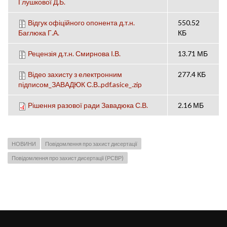
Глушкової Д.Б.
Відгук офіційного опонента д.т.н.
550.52
Баглюка Г.А.
КБ
Рецензія д.т.н. Смирнова І.В.
13.71 МБ
Відео захисту з електронним
277.4 КБ
підписом_ЗАВАДЮК С.В..pdf.asice_.zip
Рішення разової ради Завадюка С.В.
2.16 МБ
НОВИНИ
Повідомлення про захист дисертації
Повідомлення про захист дисертації (РСВР)