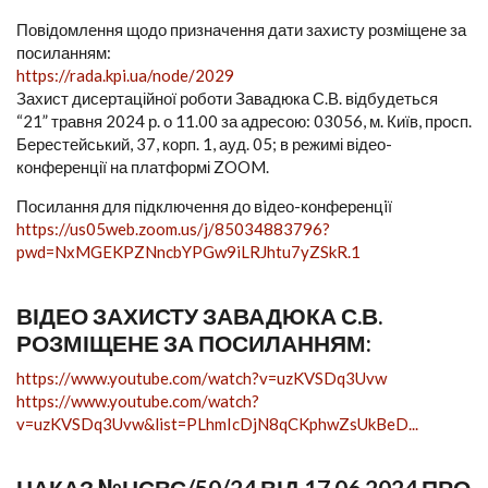
Повідомлення щодо призначення дати захисту розміщене за
посиланням:
https://rada.kpi.ua/node/2029
Захист дисертаційної роботи Завадюка С.В. відбудеться
“21” травня 2024 р. о 11.00 за адресою: 03056, м. Київ, просп.
Берестейський, 37, корп. 1, ауд. 05; в режимі відео-
конференції на платформі ZOOM.
Посилання для підключення до вiдео-конференцiї
https://us05web.zoom.us/j/85034883796?
pwd=NxMGEKPZNncbYPGw9iLRJhtu7yZSkR.1
ВІДЕО ЗАХИСТУ ЗАВАДЮКА С.В.
РОЗМІЩЕНЕ ЗА ПОСИЛАННЯМ:
https://www.youtube.com/watch?v=uzKVSDq3Uvw
https://www.youtube.com/watch?
v=uzKVSDq3Uvw&list=PLhmIcDjN8qCKphwZsUkBeD...
НАКАЗ №НСВС/50/24 ВІД 17.06.2024 ПРО