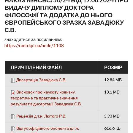
ВИДАЧУ ДИПЛОМУ ДОКТОРА
ФІЛОСОФІЇ ТА ДОДАТКА ДО НЬОГО
ЄВРОПЕЙСЬКОГО ЗРАЗКА ЗАВАДЮКУ
С.В.
знаходиться за посиланням:
https://rada.kpi.ua/node/1108
ПРИЧІПЛЕНИЙ ФАЙЛ
РОЗМІР
Дисертація Завадюка С.В.
12.84 МБ
Висновок про наукову новизну,
13.1 МБ
теоретичне та практичне значення
результатів дисертації Завадюка С.В.
Рецензія д.т.н. Лютого Р.В.
5.93 МБ
Відгук офіційного опонента д.т.н.
616.6 КБ