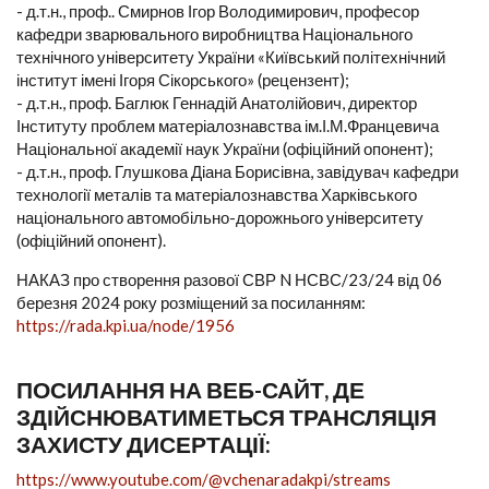
- д.т.н., проф.. Смирнов Ігор Володимирович, професор
кафедри зварювального виробництва Національного
технічного університету України «Київський політехнічний
інститут імені Ігоря Сікорського» (рецензент);
- д.т.н., проф. Баглюк Геннадій Анатолійович, директор
Інституту проблем матеріалознавства ім.І.М.Францевича
Національної академії наук України (офіційний опонент);
- д.т.н., проф. Глушкова Діана Борисівна, завідувач кафедри
технології металів та матеріалознавства Харківського
національного автомобільно-дорожнього університету
(офіційний опонент).
НАКАЗ про створення разової СВР N НСВС/23/24 від 06
березня 2024 року розміщений за посиланням:
https://rada.kpi.ua/node/1956
ПОСИЛАННЯ НА ВЕБ-САЙТ, ДЕ
ЗДІЙСНЮВАТИМЕТЬСЯ ТРАНСЛЯЦІЯ
ЗАХИСТУ ДИСЕРТАЦІЇ:
https://www.youtube.com/@vchenaradakpi/streams