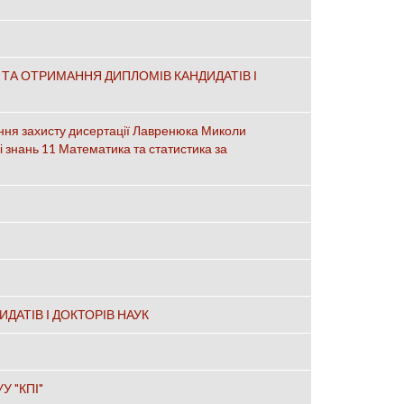
 ТА ОТРИМАННЯ ДИПЛОМІВ КАНДИДАТІВ І
ення захисту дисертації Лавренюка Миколи
і знань 11 Математика та статистика за
АТІВ І ДОКТОРІВ НАУК
УУ "КПІ"