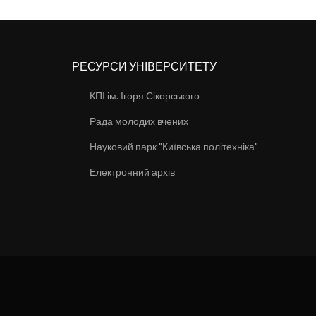
РЕСУРСИ УНІВЕРСИТЕТУ
КПІ ім. Ігоря Сікорського
Рада молодих вчених
Науковий парк "Київська політехніка"
Електронний архів