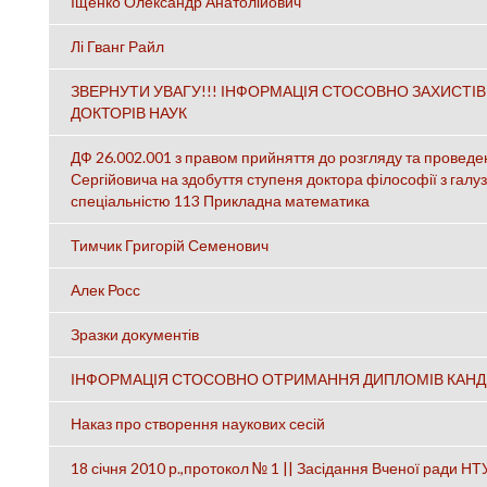
Іщенко Олександр Анатолійович
Лі Гванг Райл
ЗВЕРНУТИ УВАГУ!!! ІНФОРМАЦІЯ СТОСОВНО ЗАХИСТІВ
ДОКТОРІВ НАУК
ДФ 26.002.001 з правом прийняття до розгляду та провед
Сергійовича на здобуття ступеня доктора філософії з галуз
спеціальністю 113 Прикладна математика
Тимчик Григорій Семенович
Алек Росс
Зразки документів
ІНФОРМАЦІЯ СТОСОВНО ОТРИМАННЯ ДИПЛОМІВ КАНДИД
Наказ про створення наукових сесій
18 січня 2010 р.,протокол № 1 || Засідання Вченої ради НТ