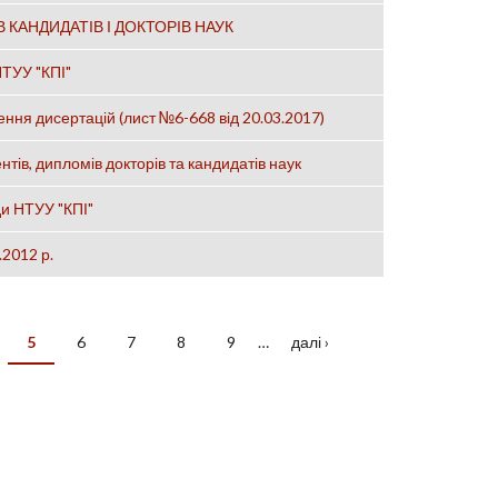
КАНДИДАТІВ І ДОКТОРІВ НАУК
НТУУ "КПІ"
 дисертацій (лист №6-668 від 20.03.2017)
ів, дипломів докторів та кандидатів наук
ди НТУУ "КПІ"
.2012 р.
5
6
7
8
9
…
далі ›
»