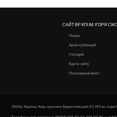
САЙТ ВР КПІ ІМ. ІГОРЯ СІ
Пошук
Архів публікацій
Глосарій
Карта сайту
Популярний вміст
03056, Україна, Київ, проспект Берестейський 37, КПІ ім. Ігоря
Телефони для довідок: (+38044) 204-82-62, 204-93-85, v_rada[a