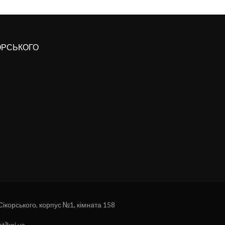
КОРСЬКОГО
 Сікорського, корпус №1, кімната 158
t]kpi.ua