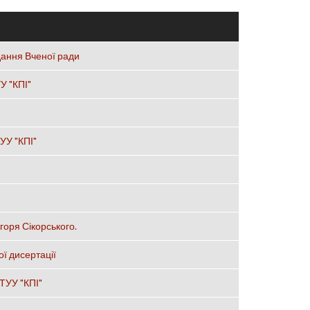
дання Вченої ради
У "КПІ"
УУ "КПІ"
горя Сікорського.
ої дисертації
НТУУ "КПІ"