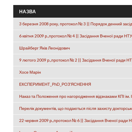
НАЗВА
3 березня 2008 року, протокол № 3 || Порядок денний засі
6 квітня 2009 р.,протокол № 4 || Засідання Вченої ради НТУ
Шрайберг Яків Леонідович
9 лютого 2009 р.,протокол № 2 || Засідання Вченої ради НТ
Хосе Марін
ЕКСПЕРИМЕНТ_PhD_РОЗ'ЯСНЕННЯ
Наказ та Положення про нагородження відзнаками КПІ ім. І
Перелік документів, що подаються після захисту докторськ
22 червня 2009 р.,протокол № 6 || Засідання Вченої ради 