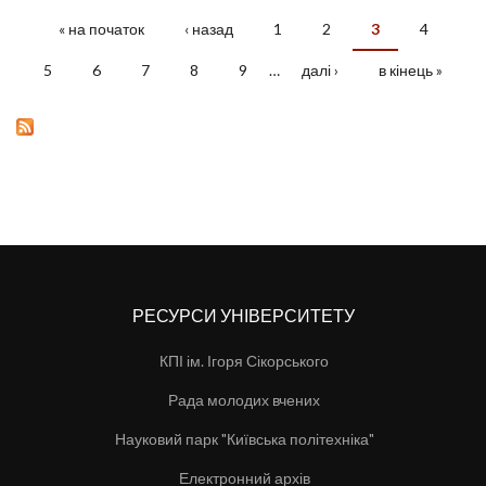
« на початок
‹ назад
1
2
3
4
СТОРІНКИ
5
6
7
8
9
…
далі ›
в кінець »
РЕСУРСИ УНІВЕРСИТЕТУ
КПІ ім. Ігоря Сікорського
Рада молодих вчених
Науковий парк "Київська політехніка"
Електронний архів