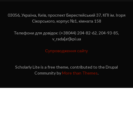
03056, Україна, Київ, проспект Берестейський 37, КПІ ім. Ігоря
Сікорського, корпус №1, кімната 158
Телефони для довідок: (+38044) 204-82-62, 204-93-85,
v_rada[at]kpi.ua
Супроводження сайту
Scholarly Lite is a free theme, contributed to the Drupal
Community by
More than Themes
.