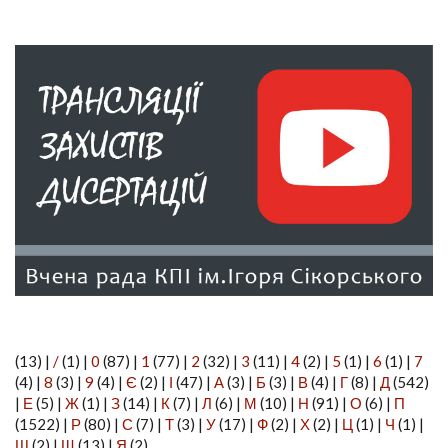
(13)
|
/
(1)
|
0
(87)
|
1
(77)
|
2
(32)
|
3
(11)
|
4
(2)
|
5
(1)
|
6
(1)
|
7
(4)
|
8
(3)
|
9
(4)
|
Є
(2)
|
І
(47)
|
А
(3)
|
Б
(3)
|
В
(4)
|
Г
(8)
|
Д
(542)
|
Е
(5)
|
Ж
(1)
|
З
(14)
|
К
(7)
|
Л
(6)
|
М
(10)
|
Н
(91)
|
О
(6)
|
П
(1522)
|
Р
(80)
|
С
(7)
|
Т
(3)
|
У
(17)
|
Ф
(2)
|
Х
(2)
|
Ц
(1)
|
Ч
(1)
|
Ш
(2)
|
Щ
(13)
|
Я
(2)