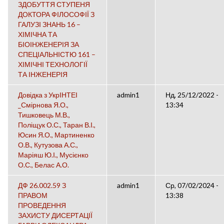
ЗДОБУТТЯ СТУПЕНЯ
ДОКТОРА ФІЛОСОФІЇ З
ГАЛУЗІ ЗНАНЬ 16 –
ХІМІЧНА ТА
БІОІНЖЕНЕРІЯ ЗА
СПЕЦІАЛЬНІСТЮ 161 –
ХІМІЧНІ ТЕХНОЛОГІЇ
ТА ІНЖЕНЕРІЯ
Довідка з УкрІНТЕІ
admin1
Нд, 25/12/2022 -
_Смірнова Я.О.,
13:34
Тишковець М.В.,
Поліщук О.С., Таран В.І.,
Юсин Я.О., Мартиненко
О.В., Кутузова А.С.,
Маріяш Ю.І., Мусієнко
О.С., Белас А.О.
ДФ 26.002.59 З
admin1
Ср, 07/02/2024 -
ПРАВОМ
13:38
ПРОВЕДЕННЯ
ЗАХИСТУ ДИСЕРТАЦІЇ