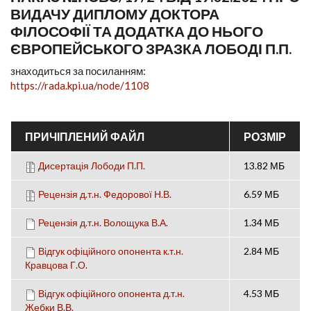
ВИДАЧУ ДИПЛОМУ ДОКТОРА
ФІЛОСОФІЇ ТА ДОДАТКА ДО НЬОГО
ЄВРОПЕЙСЬКОГО ЗРАЗКА ЛОБОДІ П.П.
знаходиться за посиланням:
https://rada.kpi.ua/node/1108
ПРИЧІПЛЕНИЙ ФАЙЛ
РОЗМІР
Дисертація Лободи П.П.
13.82 МБ
Рецензія д.т.н. Федорової Н.В.
6.59 МБ
Рецензія д.т.н. Волощука В.А.
1.34 МБ
Відгук офіційного опонента к.т.н.
2.84 МБ
Кравцова Г.О.
Відгук офіційного опонента д.т.н.
4.53 МБ
Жебки В.В.