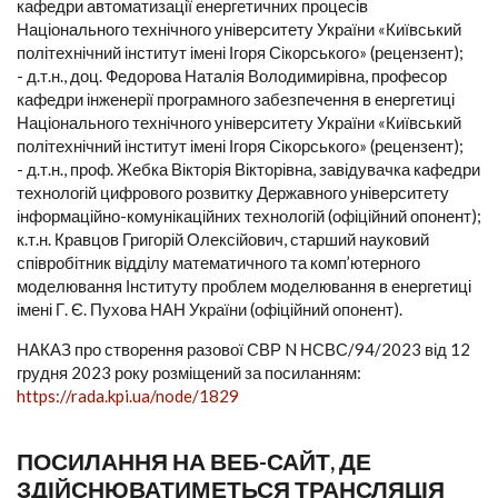
кафедри автоматизації енергетичних процесів
Національного технічного університету України «Київський
політехнічний інститут імені Ігоря Сікорського» (рецензент);
- д.т.н., доц. Федорова Наталія Володимирівна, професор
кафедри інженерії програмного забезпечення в енергетиці
Національного технічного університету України «Київський
політехнічний інститут імені Ігоря Сікорського» (рецензент);
- д.т.н., проф. Жебка Вікторія Вікторівна, завідувачка кафедри
технологій цифрового розвитку Державного університету
інформаційно-комунікаційних технологій (офіційний опонент);
к.т.н. Кравцов Григорій Олексійович, старший науковий
співробітник відділу математичного та комп’ютерного
моделювання Інституту проблем моделювання в енергетиці
імені Г. Є. Пухова НАН України (офіційний опонент).
НАКАЗ про створення разової СВР N НСВС/94/2023 від 12
грудня 2023 року розміщений за посиланням:
https://rada.kpi.ua/node/1829
ПОСИЛАННЯ НА ВЕБ-САЙТ, ДЕ
ЗДІЙСНЮВАТИМЕТЬСЯ ТРАНСЛЯЦІЯ