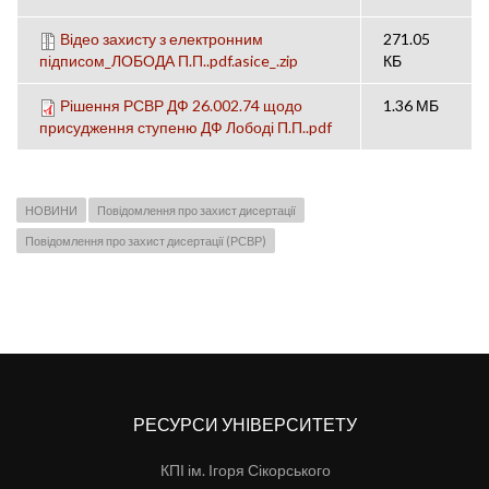
Відео захисту з електронним
271.05
підписом_ЛОБОДА П.П..pdf.asice_.zip
КБ
Рішення РСВР ДФ 26.002.74 щодо
1.36 МБ
присудження ступеню ДФ Лободі П.П..pdf
НОВИНИ
Повідомлення про захист дисертації
Повідомлення про захист дисертації (РСВР)
РЕСУРСИ УНІВЕРСИТЕТУ
КПІ ім. Ігоря Сікорського