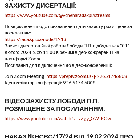
ЗАХИСТУ ДИСЕРТАЦІЇ:
https://www.youtube.com/@vchenaradakpi/streams
Повідомлення щодо призначення дати захисту розміщене за
посиланням:
https://rada.kpi.ua/node/1913
Захист дисертаційної роботи Лободи П.П. відбудеться “01”
лютого 2024 р. об 11:00 в режимі відео-конференції на
платформі Zoom.
Посилання для підключення до вiдео-конференцiї:
Join Zoom Meeting:
https://preply.zoom.us/j/92651746808
Ідентифікатор конференції: 926 5174 6808
ВІДЕО ЗАХИСТУ ЛОБОДИ П.П.
РОЗМІЩЕНЕ ЗА ПОСИЛАННЯМ:
https://www.youtube.com/watch?v=vZgy_GW-KOw
НАКАЗ №НСВС/17/24 ВІД 19.02.2024 ПРО