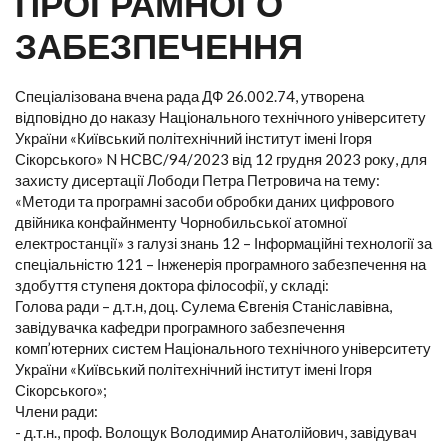
ПРОГРАМНОГО
ЗАБЕЗПЕЧЕННЯ
Спеціалізована вчена рада ДФ 26.002.74, утворена
відповідно до наказу Національного технічного університету
України «Київський політехнічний інститут імені Ігоря
Сікорського» N НСВС/94/2023 від 12 грудня 2023 року, для
захисту дисертації Лободи Петра Петровича на тему:
«Методи та програмні засоби обробки даних цифрового
двійника конфайнменту Чорнобильської атомної
електростанції» з галузі знань 12 – Інформаційні технології за
спеціальністю 121 – Інженерія програмного забезпечення на
здобуття ступеня доктора філософії, у складі:
Голова ради – д.т.н, доц. Сулема Євгенія Станіславівна,
завідувачка кафедри програмного забезпечення
комп’ютерних систем Національного технічного університету
України «Київський політехнічний інститут імені Ігоря
Сікорського»;
Члени ради:
- д.т.н., проф. Волощук Володимир Анатолійович, завідувач