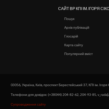
САЙТ ВР КПІ ІМ. ІГОРЯ СІ
Пошук
Архів публікацій
Глосарій
Карта сайту
Популярний вміст
03056, Україна, Київ, проспект Берестейський 37, КПІ ім. Ігоря
Телефони для довідок: (+38044) 204-82-62, 204-93-85, v_rada[a
Супроводження сайту