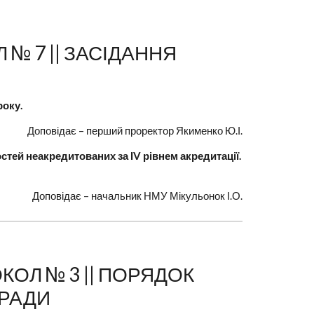
 № 7 || ЗАСІДАННЯ
року.
Доповідає – перший проректор Якименко Ю.І.
остей неакредитованих за ІV рівнем акредитації.
Доповідає – начальник НМУ Мікульонок І.О.
КОЛ № 3 || ПОРЯДОК
 РАДИ