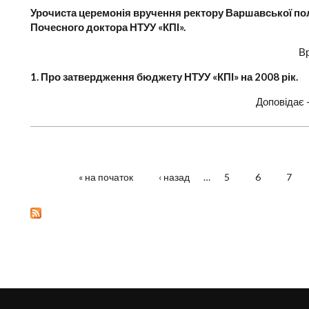
Урочиста церемонія вручення ректору Варшавської полі
Почесного доктора НТУУ «КПІ».
Вр
1. Про затвердження бюджету НТУУ «КПІ» на 2008 рік.
Доповідає 
« на початок
‹ назад
…
5
6
7
СТОРІНКИ