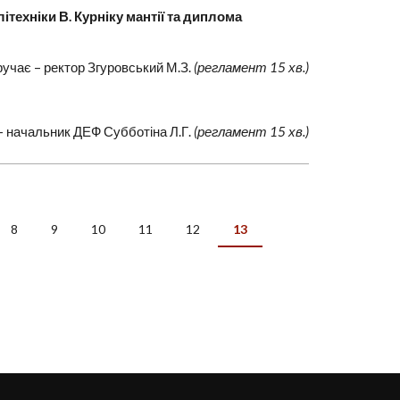
техніки В. Курніку мантії та диплома
учає – ректор Згуровський М.З.
(регламент 15 хв.)
– начальник ДЕФ Субботіна Л.Г.
(регламент 15 хв.)
8
9
10
11
12
13