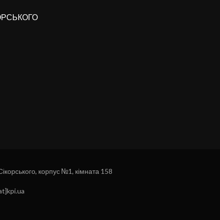
КОРСЬКОГО
 Сікорського, корпус №1, кімната 158
t]kpi.ua