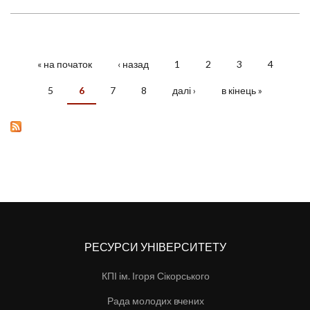
« на початок
‹ назад
1
2
3
4
СТОРІНКИ
5
6
7
8
далі ›
в кінець »
РЕСУРСИ УНІВЕРСИТЕТУ
КПІ ім. Ігоря Сікорського
Рада молодих вчених