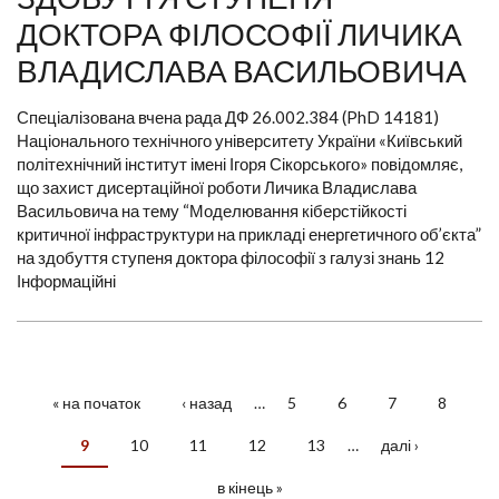
ДОКТОРА ФІЛОСОФІЇ ЛИЧИКА
ВЛАДИСЛАВА ВАСИЛЬОВИЧА
Спеціалізована вчена рада ДФ 26.002.384 (PhD 14181)
Національного технічного університету України «Київський
політехнічний інститут імені Ігоря Сікорського» повідомляє,
що захист дисертаційної роботи Личика Владислава
Васильовича на тему “Моделювання кіберстійкості
критичної інфраструктури на прикладі енергетичного об’єкта”
на здобуття ступеня доктора філософії з галузі знань 12
Інформаційні
« на початок
‹ назад
…
5
6
7
8
СТОРІНКИ
9
10
11
12
13
…
далі ›
в кінець »