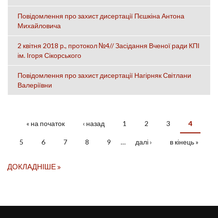
Повідомлення про захист дисертації Пєшкіна Антона
Михайловича
2 квітня 2018 р., протокол №4// Засідання Вченої ради КПІ
ім. Ігоря Сікорського
Повідомлення про захист дисертації Нагірняк Світлани
Валеріївни
« на початок
‹ назад
1
2
3
4
СТОРІНКИ
5
6
7
8
9
…
далі ›
в кінець »
ДОКЛАДНІШЕ