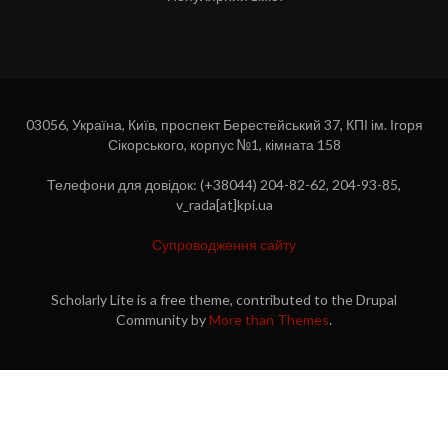
03056, Україна, Київ, проспект Берестейський 37, КПІ ім. Ігоря
Сікорського, корпус №1, кімната 158
Телефони для довідок: (+38044) 204-82-62, 204-93-85,
v_rada[at]kpi.ua
Супроводження сайту
Scholarly Lite is a free theme, contributed to the Drupal
Community by
More than Themes
.