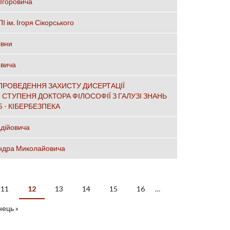
Ігоровича
І ім. Ігоря Сікорського
івни
овича
 ПРОВЕДЕННЯ ЗАХИСТУ ДИСЕРТАЦІЇ
ТУПЕНЯ ДОКТОРА ФІЛОСОФІЇ З ГАЛУЗІ ЗНАНЬ
 - КІБЕРБЕЗПЕКА
адійовича
андра Миколайовича
11
12
13
14
15
16
…
інець »