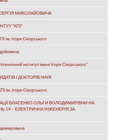
вича
 СЕРГІЯ МИКОЛАЙОВИЧА
 НТУУ "КПІ"
І ім. Ігоря Сікорського
дрійовича
технічний інститут імені Ігоря Сікорського"
АТІВ І ДОКТОРІВ НАУК
ПІ ім. Ігоря Сікорського
ТАЦІЇ ВЛАСЕНКО ОЛЬГИ ВОЛОДИМИРІВНИ НА
НЬ 14 – ЕЛЕКТРИЧНА ІНЖЕНЕРІЯ ЗА
лодимировича