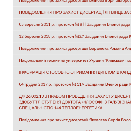
Повідомлення про захист дисертації Блінова Ігоря Вікторо
ПОВІДОМЛЕННЯ ПРО ЗАХИСТ ДИСЕРТАЦІЇ ЛІТВІНЦЕВА
05 вересня 2011 р., протокол № 8 || Засідання Вченої ради
12 березня 2018 р., протокол №3// Засідання Вченої ради КП
Повідомлення про захист дисертації Баранюка Романа Ан
Національний технічний університет України "Київський полі
ІНФОРМАЦІЯ СТОСОВНО ОТРИМАННЯ ДИПЛОМІВ КАНДИД
04 грудня 2017 р., протокол № 11// Засідання Вченої ради К
ДФ 26.002.13 З ПРАВОМ ПРОВЕДЕННЯ ЗАХИСТУ ДИСЕР
ЗДОБУТТЯ СТУПЕНЯ ДОКТОРА ФІЛОСОФІЇ З ГАЛУЗІ ЗНА
СПЕЦІАЛЬНІСТЮ 144 ТЕПЛОЕНЕРГЕТИКА
Повідомлення про захист дисертації Яковлєва Сергія Во