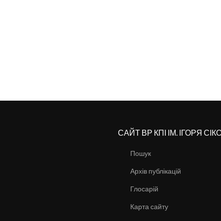
САЙТ ВР КПІ ІМ. ІГОРЯ СІ
Пошук
Архів публікацій
Глосарій
Карта сайту