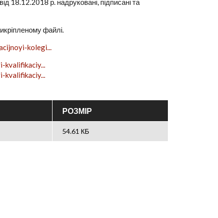
від 18.12.2018 р. надруковані, підписані та
рикріпленому файлі.
ijnoyi-kolegi...
kvalifikaciy...
kvalifikaciy...
РОЗМІР
54.61 КБ