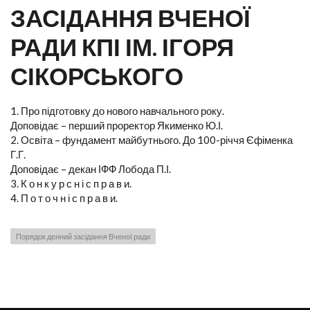
ЗАСІДАННЯ ВЧЕНОЇ
РАДИ КПІ ІМ. ІГОРЯ
СІКОРСЬКОГО
1. Про підготовку до нового навчального року.
Доповідає – перший проректор Якименко Ю.І.
2. Освіта – фундамент майбутнього. До 100-річчя Єфіменка
Г.Г.
Доповідає – декан ІФФ Лобода П.І.
3. К о н к у р с н і с п р а в и.
4. П о т о ч н і с п р а в и.
Порядок денний засідання Вченої ради