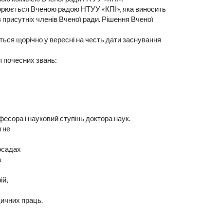
ворюється Вченою радою НТУУ «КПІ», яка виносить
 присутніх членів Вченої ради. Рішення Вченої
ться щорічно у вересні на честь дати заснування
 почесних звань:
фесора і науковий ступінь доктора наук.
 не
посадах
а
ій,
ичних праць.