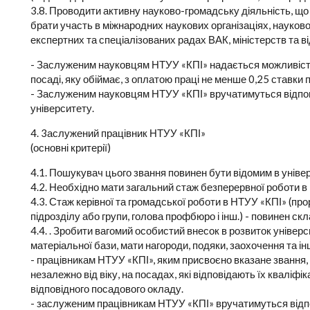
3.8. Проводити активну науково-громадську діяльність, щ
брати участь в міжнародних наукових організаціях, науков
експертних та спеціалізованих радах ВАК, міністерств та в
- Заслуженим науковцям НТУУ «КПІ» надається можливість 
посаді, яку обіймає, з оплатою праці не менше 0,25 ставки
- Заслуженим науковцям НТУУ «КПІ» вручатимуться відпов
університету.
4. 3аслужений працівник НТУУ «КПІ»
(основні критерії)
4.1. Пошукувач цього звання повинен бути відомим в універ
4.2. Необхідно мати загальний стаж безперервної роботи в
4.3. Стаж керівної та громадської роботи в НТУУ «КПІ» (прор
підрозділу або групи, голова профбюро і інш.) - повинен ск
4.4. . Зробити вагомий особистий внесок в розвиток універс
матеріальної бази, мати нагороди, подяки, заохочення та ін
- працівникам НТУУ «КПІ», яким присвоєно вказане звання
незалежно від віку, на посадах, які відповідають їх кваліфі
відповідного посадового окладу.
- заслуженим працівникам НТУУ «КПІ» вручатимуться відпо