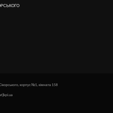
КОРСЬКОГО
 Сікорського, корпус №1, кімната 158
t]kpi.ua