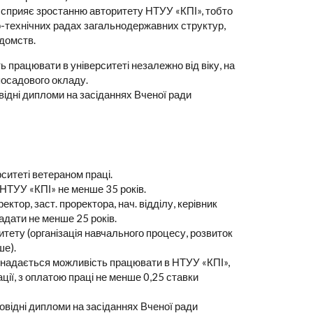
о сприяє зростанню авторитету НТУУ «КПІ», тобто
о-технічних радах загальнодержавних структур,
ідомств.
працювати в університеті незалежно від віку, на
 посадового окладу.
ідні дипломи на засіданнях Вченої ради
ситеті ветераном праці.
 НТУУ «КПІ» не менше 35 років.
ектор, заст. проректора, нач. відділу, керівник
ладати не менше 25 років.
итету (організація навчального процесу, розвиток
ше).
, надається можливість працювати в НТУУ «КПІ»,
кації, з оплатою праці не менше 0,25 ставки
відні дипломи на засіданнях Вченої ради