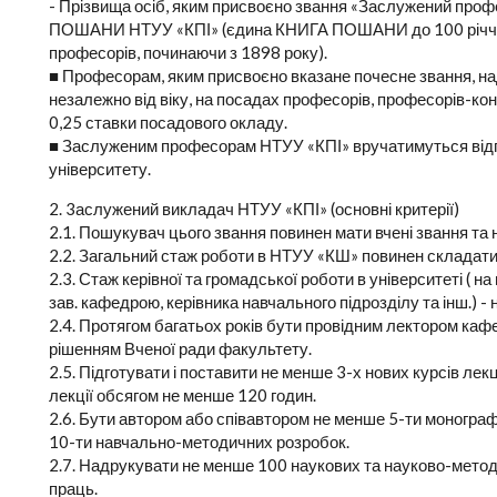
- Прізвища осіб, яким присвоєно звання «Заслужений про
ПОШАНИ НТУУ «КПІ» (єдина КНИГА ПОШАНИ до 100 річчя К
професорів, починаючи з 1898 року).
■ Професорам, яким присвоєно вказане почесне звання, н
незалежно від віку, на посадах професорів, професорів-кон
0,25 ставки посадового окладу.
■ Заслуженим професорам НТУУ «КПІ» вручатимуться відпо
університету.
2. 3аслужений викладач НТУУ «КПІ» (основні критерії)
2.1. Пошукувач цього звання повинен мати вчені звання та н
2.2. Загальний стаж роботи в НТУУ «КШ» повинен складати
2.3. Стаж керівної та громадської роботи в університеті ( н
зав. кафедрою, керівника навчального підрозділу та інш.) - 
2.4. Протягом багатьох років бути провідним лектором каф
рішенням Вченої ради факультету.
2.5. Підготувати і поставити не менше 3-х нових курсів лек
лекції обсягом не менше 120 годин.
2.6. Бути автором або співавтором не менше 5-ти монографі
10-ти навчально-методичних розробок.
2.7. Надрукувати не менше 100 наукових та науково-мето
праць.