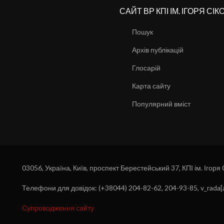
САЙТ ВР КПІ ІМ. ІГОРЯ СІ
Пошук
Архів публікацій
Глосарій
Карта сайту
Популярний вміст
03056, Україна, Київ, проспект Берестейський 37, КПІ ім. Ігоря
Телефони для довідок: (+38044) 204-82-62, 204-93-85, v_rada[a
Супроводження сайту