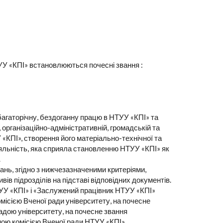
ТУУ «КПІ» встановлюються почесні звання :
агаторічну, бездоганну працю в НТУУ «КПІ» та
, організаційно-адміністративній, громадській та
 «КПІ», створення його матеріально-технічної та
іяльність, яка сприяла становленню НТУУ «КПІ» як
.
нь, згідно з нижчезазначеними критеріями,
в підрозділів на підставі відповідних документів.
У «КПІ» і «Заслужений працівник НТУУ «КПІ»
ісією Вченої ради університету, на почесне
дою університету, на почесне звання
ою комісією Вченої ради НТУУ «КПІ».