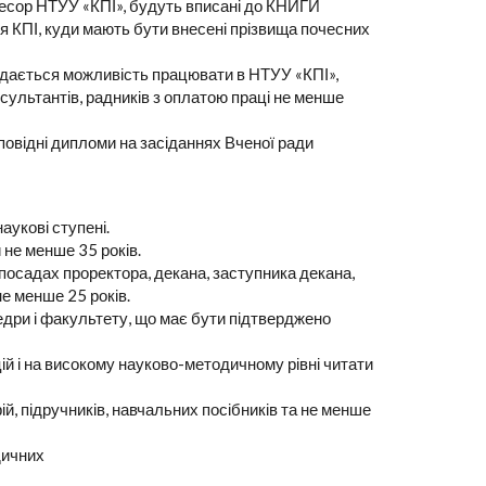
фесор НТУУ «КПІ», будуть вписані до КНИГИ
ПІ, куди мають бути внесені прізвища почесних
адається можливість працювати в НТУУ «КПІ»,
сультантів, радників з оплатою праці не менше
відні дипломи на засіданнях Вченої ради
аукові ступені.
 не менше 35 років.
а посадах проректора, декана, заступника декана,
не менше 25 років.
едри і факультету, що має бути підтверджено
цій і на високому науково-методичному рівні читати
й, підручників, навчальних посібників та не менше
дичних