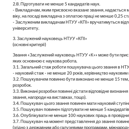
2.8. Підготувати не менше 5 кандидатів наук.
- Викладачам, яким присвоєно вказане звання, надається 
віку, на посаді викладача з оплатою праці не менше 0,25 с
- Заслуженим викладачам НТУУ «КПІ» вручатимуться відпо
університету.
3. Заслужений науковець НТУУ «КПІ»
(основні критерії)
Звання «Заслужений науковець НТУУ «К»» може бути присв
яких основною є наукова робота.
3.1. Загальний стаж роботи пошукувача цього звання в НТУУ
- науковий стаж - не менше 20 років, керівництво науковим
3.2. Пошукувачем повинно бути виконано не менше 15 тем
розробок.
3.3. Виконані розробки повинні дістати відповідне визнання
звання, нагороди на виставках, тощо).
3.4. Пошукувач цього звання повинен мати науковий ступін
3.5. Пошукувач повинен підготувати не менше 5 кандидатів 
3.6. Опублікувати не менше 100 наукових праць в провідни
3.7. Пошукувач на момент представлення до звання повине
(згідно з державним або галузевими програмами, міжнародн