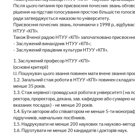
Після цього питання про присвоєння почесних звань обго
рішення на підставі голосування простою більшістю голосів
ради затверджується наказом по університету.
Присвоєння почесних звань, починаючи з 1998 р., відбуває
НТУУ «КПІ».
Також Вченої радою НТУУ «КПІ» започатковано присвоєння
- Заслужений винахідник НТУУ «КПІ»;
- Заслужений працівник культури НТУУ «КПІ».
1. Заслужений професор НТУУ «КПІ»
(основні критерії)
І.І. Пошукувач цього звання повинен мати вчене звання про
1.2. Загальний стаж роботи в НТУУ «КПІ» повинен складати
менше 35 років.
1.3. Стаж керівної і громадської роботи в університеті ( на 
ректора, проректора, декана, зав. кафедрою або сумарно н
вказаних посадах) - не менше 20 років.
1.4. Бути автором або співавтором не менше 5-ти монограф
підручників, навчальних посібників.
1.5. Надрукувати не менше 200 наукових та науково-метод
1.6. Підготувати не менше 20 кандидатів і докторів наук.