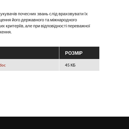
шукувачів почесних звань слід враховувати їх
ищення його державного та міжнародного
х критеріїв, але при відповідності переважної
ження.
РОЗМІР
doc
45 КБ