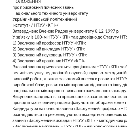
ПОЛОЖЕННЯ
про присвоєння почесних звань
Національного технічного університету
України «Київський політехнічний
інститут» / НТУУ «КПІ»/
Затверджено Вченою Радою університету 8.12. 1997 р.
У зв'язку із 100-м НТУУ «КПІ» та відповідно до Статуту Н
1) Заслужений професор НТУУ «КПІ»;
2) Заслужений викладач НТУУ «КПІ»;
3) Заслужений науковець НТУУ «КПІ»;
4) Заслужений працівник НТУУ «КПІ».
Вказані звання присвоюються працівникам НТУУ «КПІ» за б
великі заслуги у педагогічній, науковій, науково-методичній
виховній роботі, а також за вагомий внесок в розвиток НТУУ
виробничої бази, розвиток міжнародних відносин та іншу д
національного міжнародно-визнаного навчального закладу
Висунення кандидатів на присвоєння вказаних почесних зва
проводиться вченими радами факультетів, зборами колективі
Кандидатури на почесні звання «Заслужений професор НТУ
розглядаються та рекомендуються експертно-правовою ком
звання «Заслужений викладач НТУУ «КПІ» - методичною ра
«Заслужений науковець НТУУ «КПІ» - науково-організаційн