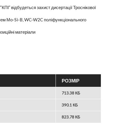
 “КПІ” відбудеться захист дисертації Троснікової
стем Мо-Si-B, WC-W2C поліфункціонального
озиційні матеріали
РОЗМІР
713.38 КБ
390.1 КБ
823.78 КБ