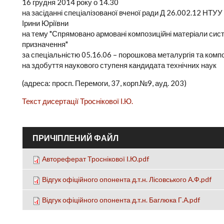
16 грудня 2014 року о 14.30
на засіданні спеціалізованої вченої ради Д 26.002.12 НТУУ
Ірини Юріївни
на тему "Спрямовано армовані композиційні матеріали си
призначення"
за спеціальністю 05.16.06 – порошкова металургія та комп
на здобуття наукового ступеня кандидата технічних наук
(адреса: просп. Перемоги, 37, корп.№9, ауд. 203)
Текст дисертації Троснікової І.Ю.
ПРИЧІПЛЕНИЙ ФАЙЛ
Автореферат Троснікової І.Ю.pdf
Відгук офіційного опонента д.т.н. Лісовського А.Ф.pdf
Відгук офіційного опонента д.т.н. Баглюка Г.А.pdf