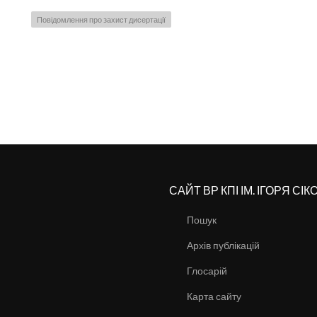
Повідомлення про захист дисертації
САЙТ ВР КПІ ІМ. ІГОРЯ СІ
Пошук
Архів публікацій
Глосарій
Карта сайту