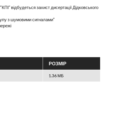
 “КПІ” відбудеться захист дисертації Дідковського
тупу з шумовими сигналами”
мережі
РОЗМІР
1.36 МБ