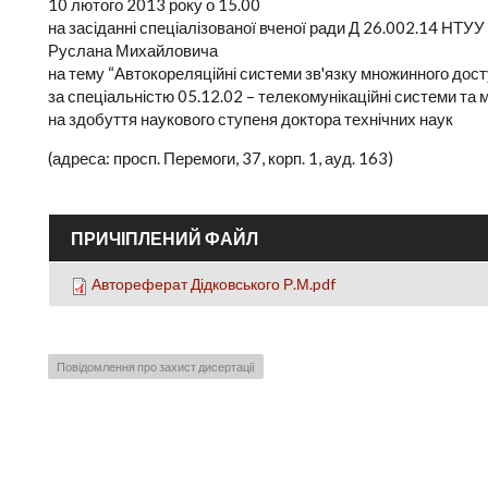
10 лютого 2013 року о 15.00
на засіданні спеціалізованої вченої ради Д 26.002.14 НТУУ
Руслана Михайловича
на тему “Автокореляційні системи зв'язку множинного дос
за спеціальністю 05.12.02 – телекомунікаційні системи та 
на здобуття наукового ступеня доктора технічних наук
(адреса: просп. Перемоги, 37, корп. 1, ауд. 163)
ПРИЧІПЛЕНИЙ ФАЙЛ
Автореферат Дідковського Р.М.pdf
Повідомлення про захист дисертації