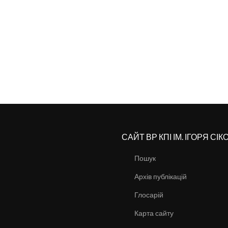
САЙТ ВР КПІ ІМ. ІГОРЯ СІ
Пошук
Архів публікацій
Глосарій
Карта сайту