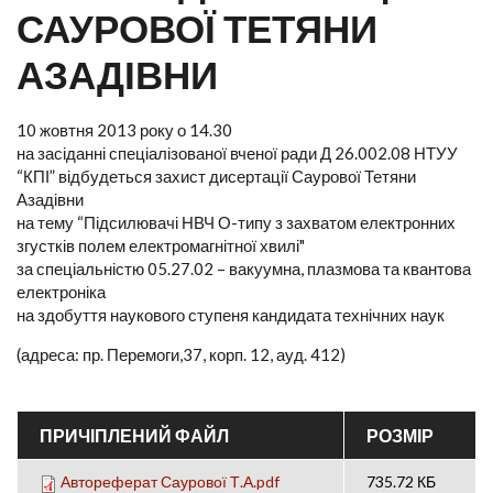
САУРОВОЇ ТЕТЯНИ
АЗАДІВНИ
10 жовтня 2013 року о 14.30
на засіданні спеціалізованої вченої ради Д 26.002.08 НТУУ
“КПІ” відбудеться захист дисертації Саурової Тетяни
Азадівни
на тему “Підсилювачі НВЧ О-типу з захватом електронних
згустків полем електромагнітної хвилі"
за спеціальністю 05.27.02 – вакуумна, плазмова та квантова
електроніка
на здобуття наукового ступеня кандидата технічних наук
(адреса: пр. Перемоги,37, корп. 12, ауд. 412)
ПРИЧІПЛЕНИЙ ФАЙЛ
РОЗМІР
Автореферат Саурової Т.А.pdf
735.72 КБ