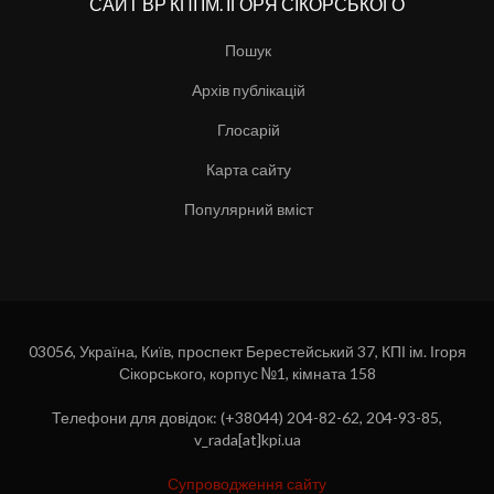
САЙТ ВР КПІ ІМ. ІГОРЯ СІКОРСЬКОГО
Пошук
Архів публікацій
Глосарій
Карта сайту
Популярний вміст
03056, Україна, Київ, проспект Берестейський 37, КПІ ім. Ігоря
Сікорського, корпус №1, кімната 158
Телефони для довідок: (+38044) 204-82-62, 204-93-85,
v_rada[at]kpi.ua
Супроводження сайту