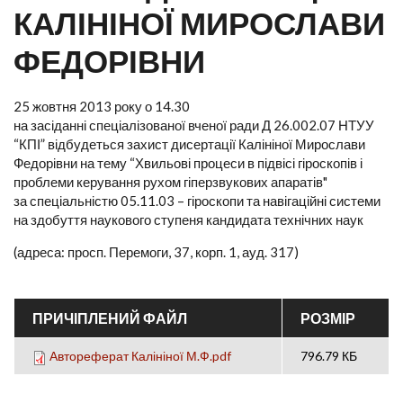
КАЛІНІНОЇ МИРОСЛАВИ
ФЕДОРІВНИ
25 жовтня 2013 року о 14.30
на засіданні спеціалізованої вченої ради Д 26.002.07 НТУУ
“КПІ” відбудеться захист дисертації Калініної Мирослави
Федорівни на тему “Хвильові процеси в підвісі гіроскопів і
проблеми керування рухом гіперзвукових апаратів"
за спеціальністю 05.11.03 – гіроскопи та навігаційні системи
на здобуття наукового ступеня кандидата технічних наук
(адреса: просп. Перемоги, 37, корп. 1, ауд. 317)
ПРИЧІПЛЕНИЙ ФАЙЛ
РОЗМІР
Автореферат Калініної М.Ф.pdf
796.79 КБ