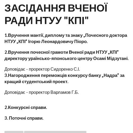
ЗАСІДАННЯ ВЧЕНОЇ
РАДИ НТУУ "КПІ"
1.Вручення мантії, диплому та знаку „Почесного доктора
НТУУ „КПІ” Ігорю Леонардовичу Піоро.
2.Вручення почесної грамоти Вченої ради НТУУ „КПІ”
директору ураїнсько-японського центру Осамі Мідзутані.
Доповідає - проректор Сидоренко С.І.
3.Нагородження переможців конкурсу банку „Надра” за
кращий студентський проект.
Доповідає - проректор Варламов Г.Б.
2.Конкурсні справи.
3. Поточні справи.