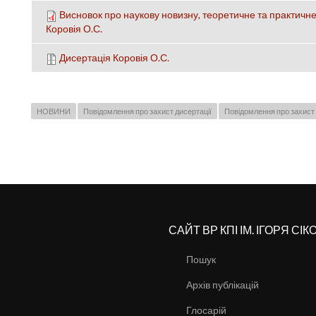
Висновок про наукову новизну, теоретичне та практичне
Коровія О.С.
Дисертація Коровія О.С.
НОВИНИ
Повідомлення про захист дисертації
Повідомлення про захист 
САЙТ ВР КПІ ІМ. ІГОРЯ СІ
Пошук
Архів публікацій
Глосарій