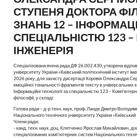
СТУПЕНЯ ДОКТОРА ФІЛ
ЗНАНЬ 12 – ІНФОРМАЦІ
СПЕЦІАЛЬНІСТЮ 123 
ІНЖЕНЕРІЯ
Спеціалізована вчена рада ДФ 26.002.430, утворена відпов
університету України «Київський політехнічний інститут ім
2026 року, для захисту дисертації Коровія Олександра Сер
емоційної тональності фрагментів тексту в універсальних к
Інформаційні технології за спеціальністю 123 – Комп’ютерн
філософії, у складі:
Голова ради – д-р техн. наук, проф. Ланде Дмитро Володи
Національного технічного університету України «Київський п
Члени ради:
- канд. техн. наук, доц. Клятченко Ярослав Михайлович, д
спеціалізованих комп’ютерних систем Національного техніч