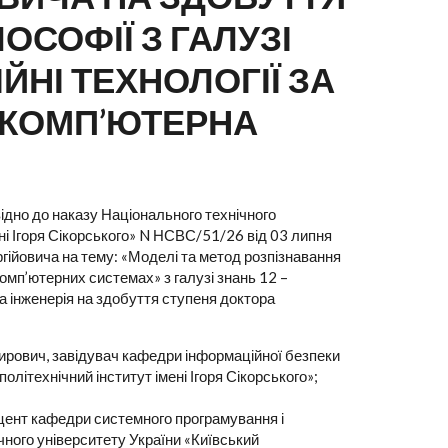
ОСОФІЇ З ГАЛУЗІ
ЙНІ ТЕХНОЛОГІЇ ЗА
– КОМП’ЮТЕРНА
ідно до наказу Національного технічного
ені Ігоря Сікорського» N НСВС/51/26 від 03 липня
гійовича на тему: «Моделі та метод розпізнавання
омп’ютерних системах» з галузі знань 12 –
а інженерія на здобуття ступеня доктора
мирович, завідувач кафедри інформаційної безпеки
олітехнічний інститут імені Ігоря Сікорського»;
оцент кафедри системного програмування і
ного університету України «Київський