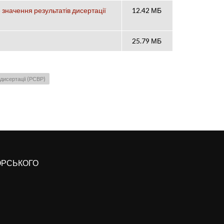
 значення результатів дисертації
12.42 МБ
25.79 МБ
дисертації (РСВР)
КОРСЬКОГО