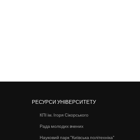
РЕСУРСИ УНІВЕРСИТЕТУ
КПІ ім. Ігоря Сікорського
Рада молодих вчених
Науковий парк "Київська політехніка"