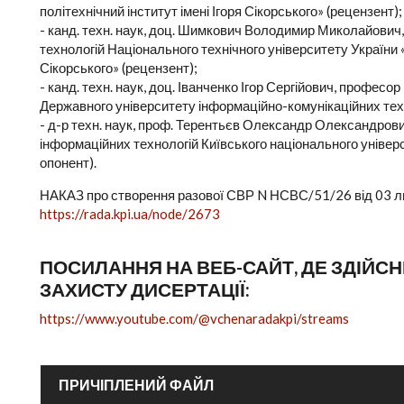
політехнічний інститут імені Ігоря Сікорського» (рецензент);
- канд. техн. наук, доц. Шимкович Володимир Миколайович
технологій Національного технічного університету України «
Сікорського» (рецензент);
- канд. техн. наук, доц. Іванченко Ігор Сергійович, профес
Державного університету інформаційно-комунікаційних техн
- д-р техн. наук, проф. Терентьєв Олександр Олександрови
інформаційних технологій Київського національного універс
опонент).
НАКАЗ про створення разової СВР N НСВС/51/26 від 03 л
https://rada.kpi.ua/node/2673
ПОСИЛАННЯ НА ВЕБ-САЙТ, ДЕ ЗДІЙ
ЗАХИСТУ ДИСЕРТАЦІЇ:
https://www.youtube.com/@vchenaradakpi/streams
ПРИЧІПЛЕНИЙ ФАЙЛ