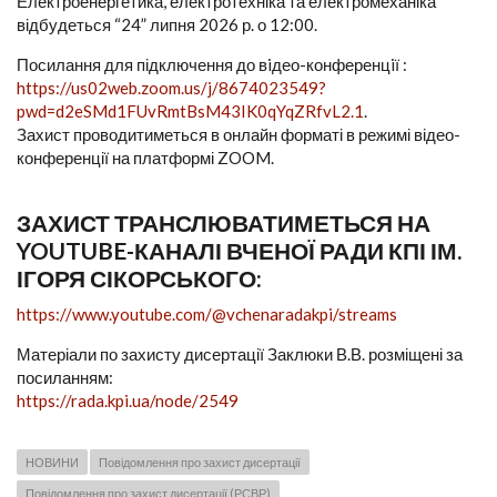
Електроенергетика, електротехніка та електромеханіка
відбудеться “24” липня 2026 р. о 12:00.
Посилання для підключення до вiдео-конференцiї :
https://us02web.zoom.us/j/8674023549?
pwd=d2eSMd1FUvRmtBsM43IK0qYqZRfvL2.1
.
Захист проводитиметься в онлайн форматі в режимі відео-
конференції на платформі ZOOM.
ЗАХИСТ ТРАНСЛЮВАТИМЕТЬСЯ НА
YOUTUBE-КАНАЛІ ВЧЕНОЇ РАДИ КПІ ІМ.
ІГОРЯ СІКОРСЬКОГО:
https://www.youtube.com/@vchenaradakpi/streams
Матеріали по захисту дисертації Заклюки В.В. розміщені за
посиланням:
https://rada.kpi.ua/node/2549
НОВИНИ
Повідомлення про захист дисертації
Повідомлення про захист дисертації (РСВР)