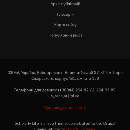
Архів публікацій
Глосарій
Карта сайту
Популярний вміст
03056, Україна, Київ, проспект Берестейський 37, КПІ ім. Ігоря
Сікорського, корпус №1, кімната 158
Телефони для довідок: (+38044) 204-82-62, 204-93-85,
v_rada[at]kpi.ua
Супроводження сайту
Scholarly Lite is a free theme, contributed to the Drupal
Community by
More than Themes
.