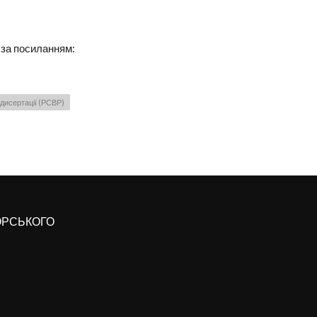
 за посиланням:
дисертації (РСВР)
КОРСЬКОГО