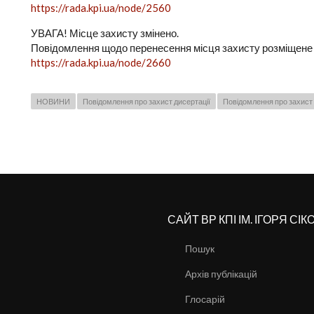
https://rada.kpi.ua/node/2560
УВАГА! Місце захисту змінено.
Повідомлення щодо перенесення місця захисту розміщене
https://rada.kpi.ua/node/2660
НОВИНИ
Повідомлення про захист дисертації
Повідомлення про захист 
САЙТ ВР КПІ ІМ. ІГОРЯ СІ
Пошук
Архів публікацій
Глосарій