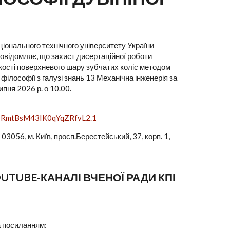
іонального технічного університету України
 повідомляє, що захист дисертаційної роботи
йкості поверхневого шару зубчатих коліс методом
філософії з галузі знань 13 Механічна інженерія за
пня 2026 р. о 10.00.
UvRmtBsM43IK0qYqZRfvL2.1
056, м. Київ, просп.Берестейський, 37, корп. 1,
TUBE-КАНАЛІ ВЧЕНОЇ РАДИ КПІ
за посиланням: