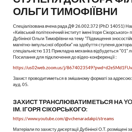
ОЛЬГИ ТИМОФІЇВНИ
Спеціалізована вчена рада ДФ 26.002.372 (PhD 14051) Нац
«Київський політехнічний інститут імені Ігоря Сікорського»
Дубініної Ольги Тимофіївни на тему “Підвищення зносості
магнітно-імпульсної обробки” на здобуття ступеня доктора 
спеціальністю 131 Прикладна механіка відбудеться “01” ли
Посилання для підключення до вiдео-конференцiї :
https://us02web.zoom.us/j/8674023549?pwd=d2eSMd1F
Захист проводитиметься в змішаному форматі за адресою: 03
ауд. 05.
ЗАХИСТ ТРАНСЛЮВАТИМЕТЬСЯ НА YOU
ІМ. ІГОРЯ СІКОРСЬКОГО:
https://www.youtube.com/@vchenaradakpi/streams
Матеріали по захисту дисертації Дубініної О.Т. розміщені 