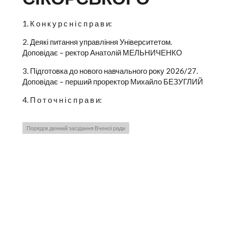
1. К о н к у р с н і с п р а в и:
2. Деякі питання управління Університетом.
Доповідає – ректор Анатолій МЕЛЬНИЧЕНКО
3. Підготовка до нового навчального року 2026/27.
Доповідає – перший проректор Михайло БЕЗУГЛИЙ
4. П о т о ч н і с п р а в и:
Порядок денний засідання Вченої ради