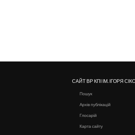
САЙТ ВР КПІ ІМ. ІГОРЯ СІ
Пошук
Архів публікацій
Глосарій
Карта сайту