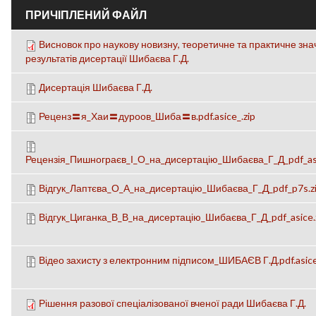
ПРИЧІПЛЕНИЙ ФАЙЛ
Висновок про наукову новизну, теоретичне та практичне зн
результатів дисертації Шибаєва Г.Д.
Дисертація Шибаєва Г.Д.
Реценз〓я_Хаи〓дуроов_Шиба〓в.pdf.asice_.zip
Рецензія_Пишнограєв_І_О_на_дисертацію_Шибаєва_Г_Д_pdf_asi
Відгук_Лаптєва_О_А_на_дисертацію_Шибаєва_Г_Д_pdf_p7s.z
Відгук_Циганка_В_В_на_дисертацію_Шибаєва_Г_Д_pdf_asice.
Відео захисту з електронним підписом_ШИБАЄВ Г.Д.pdf.asice
Рішення разової спеціалізованої вченої ради Шибаєва Г.Д.