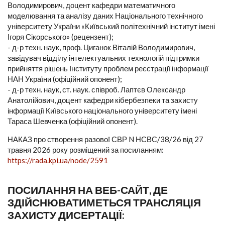
Володимирович, доцент кафедри математичного
моделювання та аналізу даних Національного технічного
університету України «Київський політехнічний інститут імені
Ігоря Сікорського» (рецензент);
- д-р техн. наук, проф. Циганок Віталій Володимирович,
завідувач відділу інтелектуальних технологій підтримки
прийняття рішень Інституту проблем реєстрації інформації
НАН України (офіційний опонент);
- д-р техн. наук, ст. наук. співроб. Лаптєв Олександр
Анатолійович, доцент кафедри кібербезпеки та захисту
інформації Київського національного університету імені
Тараса Шевченка (офіційний опонент).
НАКАЗ про створення разової СВР N НСВС/38/26 від 27
травня 2026 року розміщений за посиланням:
https://rada.kpi.ua/node/2591
ПОСИЛАННЯ НА ВЕБ-САЙТ, ДЕ
ЗДІЙСНЮВАТИМЕТЬСЯ ТРАНСЛЯЦІЯ
ЗАХИСТУ ДИСЕРТАЦІЇ: