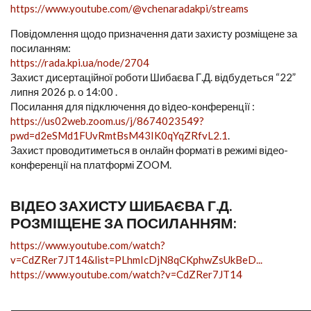
https://www.youtube.com/@vchenaradakpi/streams
Повідомлення щодо призначення дати захисту розміщене за
посиланням:
https://rada.kpi.ua/node/2704
Захист дисертаційної роботи Шибаєва Г.Д. відбудеться “22”
липня 2026 р. о 14:00 .
Посилання для підключення до вiдео-конференцiї :
https://us02web.zoom.us/j/8674023549?
pwd=d2eSMd1FUvRmtBsM43IK0qYqZRfvL2.1
.
Захист проводитиметься в онлайн форматі в режимі відео-
конференції на платформі ZOOM.
ВІДЕО ЗАХИСТУ ШИБАЄВА Г.Д.
РОЗМІЩЕНЕ ЗА ПОСИЛАННЯМ:
https://www.youtube.com/watch?
v=CdZRer7JT14&list=PLhmIcDjN8qCKphwZsUkBeD...
https://www.youtube.com/watch?v=CdZRer7JT14