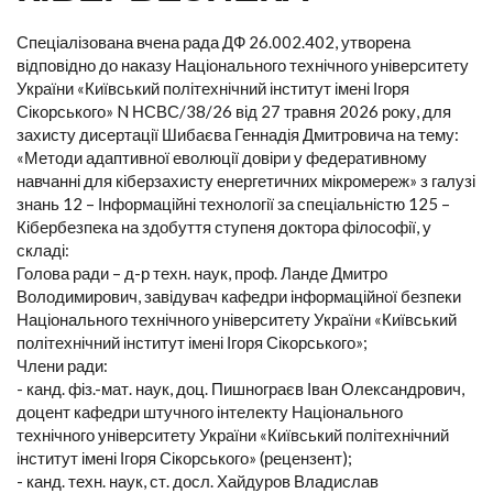
Спеціалізована вчена рада ДФ 26.002.402, утворена
відповідно до наказу Національного технічного університету
України «Київський політехнічний інститут імені Ігоря
Сікорського» N НСВС/38/26 від 27 травня 2026 року, для
захисту дисертації Шибаєва Геннадія Дмитровича на тему:
«Методи адаптивної еволюції довіри у федеративному
навчанні для кіберзахисту енергетичних мікромереж» з галузі
знань 12 – Інформаційні технології за спеціальністю 125 –
Кібербезпека на здобуття ступеня доктора філософії, у
складі:
Голова ради – д-р техн. наук, проф. Ланде Дмитро
Володимирович, завідувач кафедри інформаційної безпеки
Національного технічного університету України «Київський
політехнічний інститут імені Ігоря Сікорського»;
Члени ради:
- канд. фіз.-мат. наук, доц. Пишнограєв Іван Олександрович,
доцент кафедри штучного інтелекту Національного
технічного університету України «Київський політехнічний
інститут імені Ігоря Сікорського» (рецензент);
- канд. техн. наук, ст. досл. Хайдуров Владислав