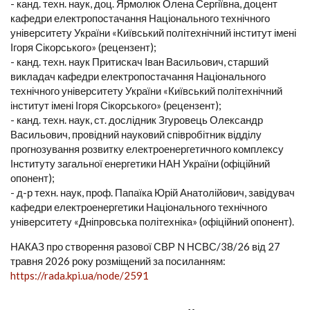
- канд. техн. наук, доц. Ярмолюк Олена Сергіївна, доцент
кафедри електропостачання Національного технічного
університету України «Київський політехнічний інститут імені
Ігоря Сікорського» (рецензент);
- канд. техн. наук Притискач Іван Васильович, старший
викладач кафедри електропостачання Національного
технічного університету України «Київський політехнічний
інститут імені Ігоря Сікорського» (рецензент);
- канд. техн. наук, ст. дослідник Згуровець Олександр
Васильович, провідний науковий співробітник відділу
прогнозування розвитку електроенергетичного комплексу
Інституту загальної енергетики НАН України (офіційний
опонент);
- д-р техн. наук, проф. Папаїка Юрій Анатолійович, завідувач
кафедри електроенергетики Національного технічного
університету «Дніпровська політехніка» (офіційний опонент).
НАКАЗ про створення разової СВР N НСВС/38/26 від 27
травня 2026 року розміщений за посиланням:
https://rada.kpi.ua/node/2591