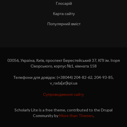
Глосарій
Карта сайту
Популярний вміст
03056, Україна, Київ, проспект Берестейський 37, КПІ ім. Ігоря
Сікорського, корпус №1, кімната 158
Телефони для довідок: (+38044) 204-82-62, 204-93-85,
v_rada[at]kpi.ua
Супроводження сайту
Scholarly Lite is a free theme, contributed to the Drupal
Community by
More than Themes
.