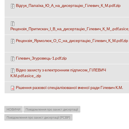
Відгук_Папаїка_Ю_А_на_дисертацію_Гілевич_К_М.pdf.zip
Рецензія_Притискач_І_В_на_дисертацію_Гілевич_К_М_.pdf.asice_
Рецензія_Ярмолюк_О_С_на_дисертацію_Гілевич_К_М.pdf.zip
Гілевич_Згуровець-1.pdf.zip
Відео захисту з електронним підписом_ГІЛЕВИЧ
К.М.pdf.asice_.zip
Рішення разової спеціалізованої вченої ради Гілевич К.М.
НОВИНИ
Повідомлення про захист дисертації
Повідомлення про захист дисертації (РСВР)