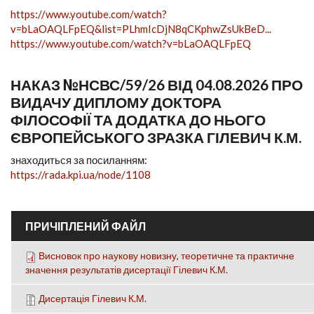
https://www.youtube.com/watch?
v=bLaOAQLFpEQ&list=PLhmIcDjN8qCKphwZsUkBeD...
https://www.youtube.com/watch?v=bLaOAQLFpEQ
НАКАЗ №НСВС/59/26 ВІД 04.08.2026 ПРО
ВИДАЧУ ДИПЛОМУ ДОКТОРА
ФІЛОСОФІЇ ТА ДОДАТКА ДО НЬОГО
ЄВРОПЕЙСЬКОГО ЗРАЗКА ГІЛЕВИЧ К.М.
знаходиться за посиланням:
https://rada.kpi.ua/node/1108
ПРИЧІПЛЕНИЙ ФАЙЛ
Висновок про наукову новизну, теоретичне та практичне
значення результатів дисертації Гілевич К.М.
Дисертація Гілевич К.М.