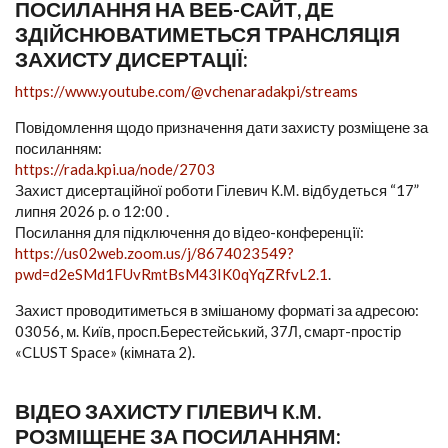
ПОСИЛАННЯ НА ВЕБ-САЙТ, ДЕ
ЗДІЙСНЮВАТИМЕТЬСЯ ТРАНСЛЯЦІЯ
ЗАХИСТУ ДИСЕРТАЦІЇ:
https://www.youtube.com/@vchenaradakpi/streams
Повідомлення щодо призначення дати захисту розміщене за
посиланням:
https://rada.kpi.ua/node/2703
Захист дисертаційної роботи Гілевич К.М. відбудеться “17”
липня 2026 р. о 12:00 .
Посилання для підключення до вiдео-конференцiї:
https://us02web.zoom.us/j/8674023549?
pwd=d2eSMd1FUvRmtBsM43IK0qYqZRfvL2.1
.
Захист проводитиметься в змішаному форматі за адресою:
03056, м. Київ, просп.Берестейський, 37Л, смарт-простір
«CLUST Space» (кімната 2).
ВІДЕО ЗАХИСТУ ГІЛЕВИЧ К.М.
РОЗМІЩЕНЕ ЗА ПОСИЛАННЯМ: