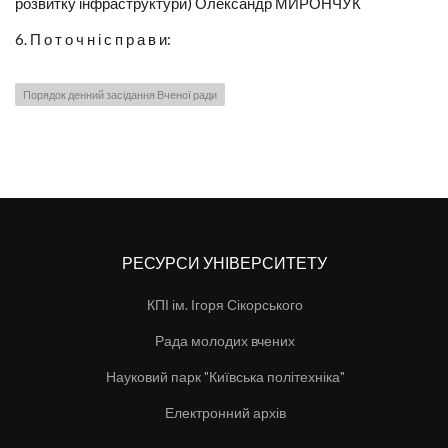
розвитку інфраструктури) Олександр МИРОНЧУК
6. П о т о ч н і с п р а в и:
Порядок денний засідання Вченої ради
РЕСУРСИ УНІВЕРСИТЕТУ
КПІ ім. Ігоря Сікорського
Рада молодих вчених
Науковий парк "Київська політехніка"
Електронний архів