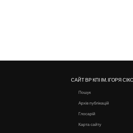
САЙТ ВР КПІ ІМ. ІГОРЯ СІ
Пошук
Архів публікацій
Глосарій
Карта сайту