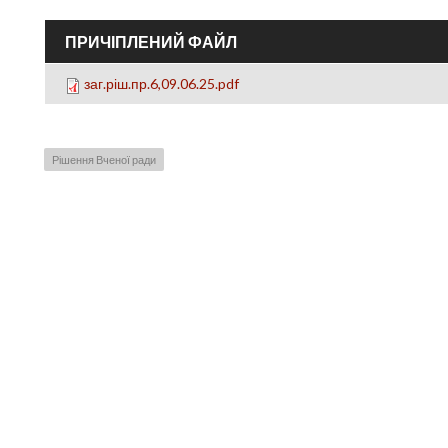
ПРИЧІПЛЕНИЙ ФАЙЛ
заг.ріш.пр.6,09.06.25.pdf
Рішення Вченої ради